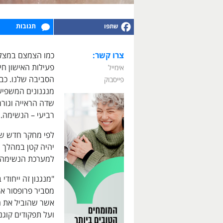
תגובות
צרו קשר:
כמו הצמצם במצלמ
פעילות האישון חיו
אימייל
הסביבה שלנו. כב
פייסבוק
מנגנונים המשפיע
שדה הראייה וגורמ
רביעי – הנשימה.
לפי מחקר חדש ש
יהיה קטן במהלך 
למערכת הנשימה י
"מנגנון זה ייחודי 
מסביר פרופסור א
אשר שהוביל את 
ועל תפקודים קוגנ