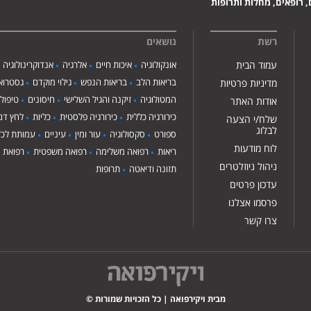
 רופאים, מחלות ותרופות
רשת
נושאים
עמוד הבית
אונקולוגיה
איכות חיים
אלרגיה
אנדוקרינולוגיה
בריאות הלב
בריאות הנפש
גילוי מוקדם
גסטרואנ
מדיניות פרטיות
המטולוגיה
זיקנה והגיל השלישי
חיסונים
טיפול
אודות האתר
כירורגיה כללית
כירורגיה פלסטית
כליות
לחץ דם
שלח/י הצעה
לבלוג
ספורט
סקסולוגיה
עור ומין
עיניים
עמותת לכ"
לוח מודעות
ריאות
רפואה משלימה
רפואה משפטית
רפואת י
ניהול ניוזלטרים
תזונה ודיאטה
תרופות
עדכון פרטים
פרסמו אצלנו
צרו קשר
מבית ויקירפואה | כל הזכויות שמורות ©