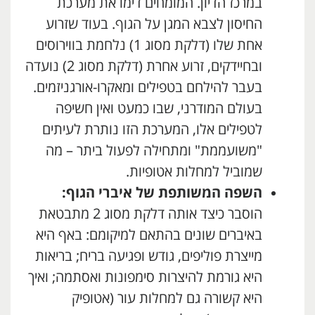
במרכז הדיון. המומחים דימו את מערכת
החיסון לצבא המגן על הגוף. בעוד שזרוע
אחת שלו (דלקת מסוג 1) נלחמת בווירוסים
ובחיידקים, זרוע אחרת (דלקת מסוג 2) נועדה
בעבר להילחם בטפילים ומאקרו-אורגניזמים.
בעולם המודרני, שבו כמעט ואין חשיפה
לטפילים אלו, המערכת הזו נותרת לעיתים
"משועממת" ומתחילה לפעול ביתר – מה
שמוביל למחלות אטופיות.
השפה המשותפת של איברי הגוף:
הוסבר כיצד אותה דלקת מסוג 2 מתבטאת
באיברים שונים בהתאם למיקומם: באף היא
מייצרת פוליפים, גודש ופגיעה בריח; בריאות
היא גורמת להיצרות סימפונות ואסתמה; ואיך
היא קשורה גם למחלות עור (אטופיק