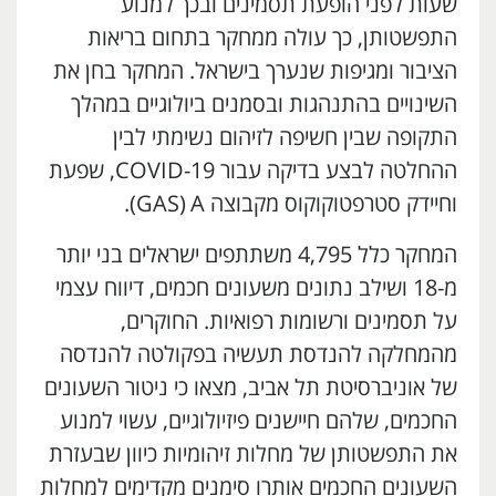
שעות לפני הופעת תסמינים ובכך למנוע
התפשטותן, כך עולה ממחקר בתחום בריאות
הציבור ומגיפות שנערך בישראל. המחקר בחן את
השינויים בהתנהגות ובסמנים ביולוגיים במהלך
התקופה שבין חשיפה לזיהום נשימתי לבין
ההחלטה לבצע בדיקה עבור COVID-19, שפעת
וחיידק סטרפטוקוקוס מקבוצה A
י
(GAS).
המחקר כלל 4,795 משתתפים ישראלים בני יותר
מ-18 ושילב נתונים משעונים חכמים, דיווח עצמי
על תסמינים ורשומות רפואיות. החוקרים,
מהמחלקה להנדסת תעשיה בפקולטה להנדסה
של אוניברסיטת תל אביב, מצאו כי ניטור השעונים
החכמים, שלהם חיישנים פיזיולוגיים, עשוי למנוע
את התפשטותן של מחלות זיהומיות כיוון שבעזרת
השעונים החכמים אותרו סימנים מקדימים למחלות