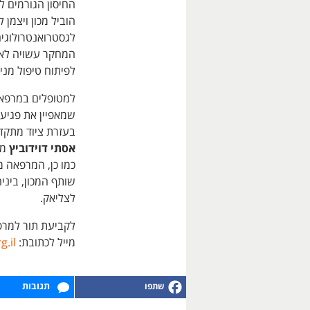
החיסון הגורמים 
הוביל מכון ויצמן
לגסטרואנטרולוגי
המחקר עשויה לאפ
לפיתוח טיפול מני
למטופלים במרפא
שמאפיין את פגיעו
בעזרת ציוד מתקד
אסתי דוידוביץ
מה
כמו כן, המרפאה 
שותף המכון, בינ
לצליאק.
מייל לכתובת:
g.il
תגובות