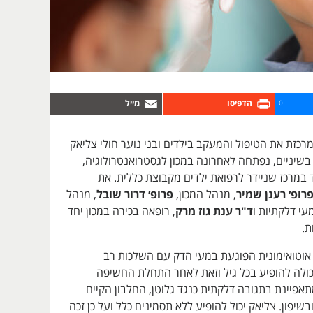
0
רכזת את הטיפול והמעקב בילדים ובני נוער חולי צליאק
שיניים, נפתחה לאחרונה במכון לגסטרואנטרולוגיה,
 במרכז שניידר לרפואת ילדים מקבוצת כללית. את
רופ׳ רענן שמיר
, מנהל המכון,
פרופ׳ דרור שובל
, מנהל
י דלקתיות ו
ד"ר ענת גוז מרק
, רופאה בכירה במכון יחד
ת.
וטואימונית הפוגעת במעי הדק עם השלכות רב
כולה להופיע בכל גיל וזאת לאחר התחלת החשיפה
אפיינת בתגובה דלקתית כנגד גלוטן, החלבון הקיים
שיפון. צליאק יכול להופיע ללא תסמינים כלל ועל כן זכה