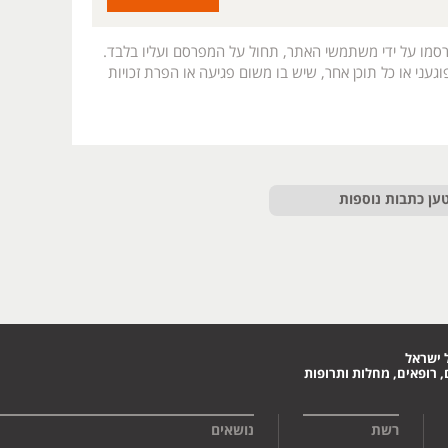
רסמו על ידי משתמשי האתר, תחול על המפרסם ועליו בלבד.
געני או כל תוכן אחר, שיש בו משום פגיעה או הפרת זכויות
ען כתבות נוספות
 ישראל
 רופאים, מחלות ותרופות
רשת
נושאים