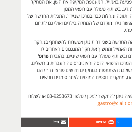
לפגיעה באמייל, המעטפת המקיפה את השן. את המחקר
 למדע, בשיתוף פעולה עם רופאי המכון
ה, תזונה ומחלות כבד במרכז שניידר. התגלית החדשה של
שר גילוי מוקדם של המחלה בילדים ואולי גם לתרום
עתי.
ה החדשה בשניידר תינתן אפשרות להשתתף במחקר
ת האמייל וממשיך את חקר המנגנונים האחרים לו,
ם ובשיתוף פעולה עם רופאי שיניים, בהובלת
פרופ'
מרכז הרפואי הדסה והאוניברסיטה העברית בירושלים.
משלבת השתתפות במחקרים חדשים פורצי דרך להם
יהם, מחקרים נוספים המנסים לאתר סימנים חדשים
לקביעת תור למרפאה ניתן להתקשר למכון לטלפון 03-9253673 או לשלוח
gastro@clalit.or
0