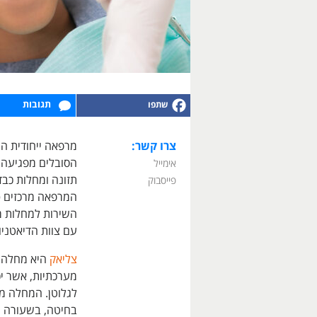
תגובות
צרו קשר:
מרפאה ייחודית המ
הסובלים מפגיעה ב
אימייל
תזונה ומחלות כבד
פייסבוק
המרפאה מרכזים
פ
השירות למחלות מע
עם צוות הדיאטניו
צליאק
היא מחלה א
מערכתיות, אשר י
לגלוטן. המחלה מת
בחיטה, בשעורה וב