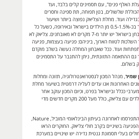
לת האלף פנים", עם תסמינים קלים בלבד, ועד
וללת שלשולים, בטן תפוחה, תת ספיגה וחסרים
גדילה ועוד. מחלת הצליאק נפוצה ביותר ושיעור
הימצאותה מוערך בכ-0.5-1.5% מן הילדים בישראל ובאירופה, כשעל כל
מקרה צליאק מאובחן בישראל יש יותר מ-7 מקרים לא מאובחנים. צליאק לא
 השלכות לטווח הארוך, ביניהם: פגיעה בעצמות, פגיעה
התפתחות ועוד. ככל שאבחון המחלה נעשה בשלב מוקדם
ך גם ההתאמה התזונתית, ניתן להתגבר על התסמינים
ק בשלום.
 שמיר
, מנהל המכון לגסטרואנטרולוגיה, תזונה ומחלות
שנים האחרונות אנו עדים לעליה דרמטית בשיעור מחלת
רבי ככלל ובישראל בפרט, וכיום המכון עוקב אחר
למעלה מ-2000 ילדים עם צליאק, כולל מעל 200 מקרים חדשים מדי
אחד המחקרים שהתפרסמו לאחרונה בעיתון הבינלאומי המוביל, Nature,
הפגיעה בשיניים בקרב חולי צליאק. החוקרים הראו
ולים בעלי תסמונת גנטית נדירה יש שינויים במערכת