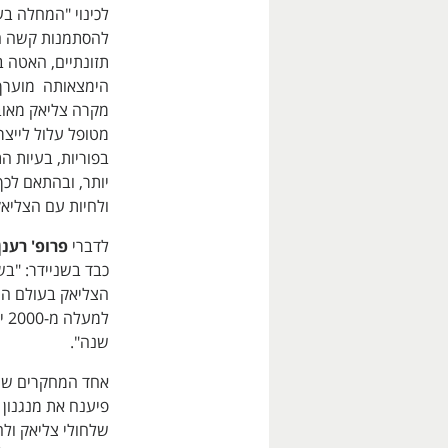
לכינוי "המחלה בע
להסתמנות קשה הכ
תזונתיים, האטה ב
מטופל עלול לייצר
בפוריות, בעיות 
יותר, ובהתאם לכ
ולחיות עם הצליא
לדברי
פרופ' רענן
כבד בשניידר: "ב
הצליאק בעולם המע
שנה".
פיענח את מנגנון 
שלחולי צליאק ולח