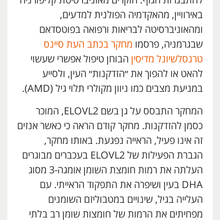
להתבגרות הגוף. חוקרים מאוניברסיטת קליפורניה
באירוויין, מהאקדמיה הפולנית למדעים,
ומהאוניברסיטה לבריאות ורפואה בפוטסדאם
שבגרמניה, פרסמו
מחקר בכתב העת סיינס
טרנסלשיונל מדיסין
הבוחן טיפול אפשרי שעשוי
להאט או להפוך את ״הזדקנות״ העין, ולסייע
במניעת מצבים כמו ניוון מקולרי תלוי גיל (AMD).
המחקר התבסס על גן בשם ELOVL2, המוכר
כסמן להזדקנות. מחקר קודם הראה כי כאשר אנזים
זה אינו פעיל, הראייה נפגעת. באותו מחקר,
הגברת הפעילות של ELOVL2 בעכברים מבוגרים
העלתה את רמות חומצת השומן אומגה-3 מסוג
DHA בעין ושיפרה את התפקוד הראייתי. עם
העלייה בגיל, שינויים במטבוליזם השומנים
מפחיתים את הרמות של חומצות שומן רב בלתי