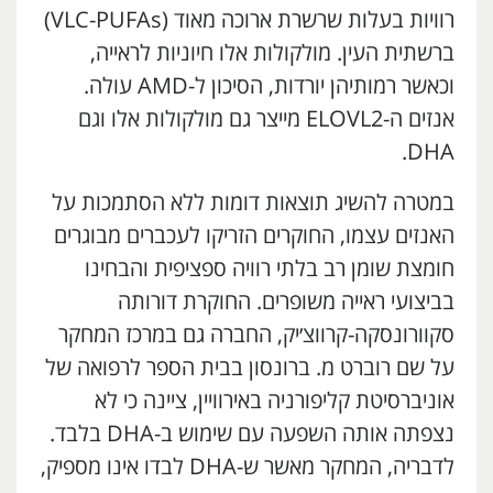
רוויות בעלות שרשרת ארוכה מאוד (VLC-PUFAs)
ברשתית העין. מולקולות אלו חיוניות לראייה,
וכאשר רמותיהן יורדות, הסיכון ל-AMD עולה.
אנזים ה-ELOVL2 מייצר גם מולקולות אלו וגם
DHA.
במטרה להשיג תוצאות דומות ללא הסתמכות על
האנזים עצמו, החוקרים הזריקו לעכברים מבוגרים
חומצת שומן רב בלתי רוויה ספציפית והבחינו
בביצועי ראייה משופרים. החוקרת דורותה
סקוורונסקה-קרווצ׳יק, החברה גם במרכז המחקר
על שם רוברט מ. ברונסון בבית הספר לרפואה של
אוניברסיטת קליפורניה באירוויין, ציינה כי לא
נצפתה אותה השפעה עם שימוש ב-DHA בלבד.
לדבריה, המחקר מאשר ש-DHA לבדו אינו מספיק,