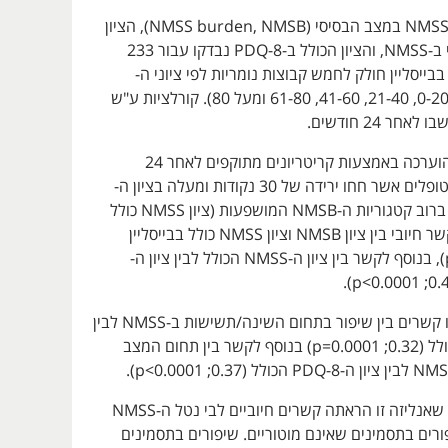
הקשר בין נטל ה-NMSS במצב הבסיסי (NMSS burden, NMSB), הציון
הכולל הרב-תחומי ב-NMSS, והציון הכולל ב-PDQ-8 נבדקו עבור 233
טופלים. NMSB בבייסליין חולק לחמש קבוצות נומריות לפי ציוני ה-
NMSS הכוללים (0-20, 21-40, 41-60, 61-80 ומעל 80). קורלציות ע"ש
חר 24 חודשים.
התגובה ל-LCIG הוערכה באמצעות קריטריונים מתוקפים לאחר 24
חודשים. אחוז המטופלים אשר חחו ירידה של 30 נקודות ומעלה בציון ה-
NMSS היה 47% ברוב קטגוריות ה-NMSB המושפעות (ציון NMSS כולל
מעל 80). נמצא קשר חיובי בין ציון NMSB וציון NMSS כולל בבייסליין
(0.57; p<0.0001), בנוסף לקשר בין ציון ה-NMSS הכולל לבין ציון ה-
החוקרים גם מצאו קשרים בין שיפור בתחום השינה/תשישות ב-NMSS לבין
ציון ה-PDQ-8 הכולל (0.32; p=0.0001) בנוסף לקשר בין תחום המצב
החוקרים מסכמים שאנליזה זו הראתה קשרים חיוביים לבי נטל ה-NMSS
יפורים בתסמינים שאינם מוטוריים. שיפורים בתסמינים