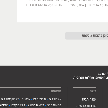
רסמו על ידי משתמשי האתר, תחול על המפרסם ועליו בלבד.
געני או כל תוכן אחר, שיש בו משום פגיעה או הפרת זכויות
ען כתבות נוספות
 ישראל
 רופאים, מחלות ותרופות
רשת
נושאים
עמוד הבית
אונקולוגיה
איכות חיים
אלרגיה
אנדוקרינולוגיה
בריאות הלב
בריאות הנפש
גילוי מוקדם
גסטרואנ
מדיניות פרטיות