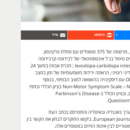
0
מרשמת GLORIA, מרשמה של 375 מטופלים עם מחלת פרקינסון
טיפול בג'ל אינטסטינאלי של לבידופה-קרבידופה
(levodopa-carbidopa intestinal gel, LCIG ; חברת אבווי) במשך 24
יני רוטיני, הראתה ירידות משמעותיות של זמן במצב
OFF וזמן במצב ON עם דיסקינזיה בהשוואה למצב הבסיסי, בנוסף
לשיפורים ב-Non-Motor Symptom Scale – NMSS בציון הכללי ובתתי
תחומים הפרטניים, ובציון הכולל ב-Parkinson's Disease
Questionn
רך באנגליה ובאיטליה והתפרסם בכתב העת
European Journal of Neurology, ביקשו החוקרים לבחון את הקשר בין
טוריים לבין איכות החיים במטופלים אלה.