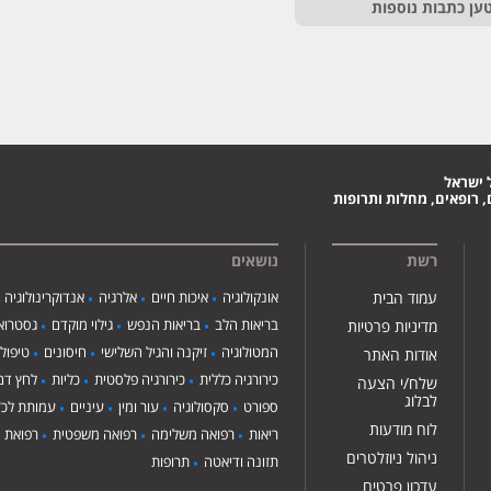
ען כתבות נוספות
 ישראל
 רופאים, מחלות ותרופות
רשת
נושאים
עמוד הבית
אונקולוגיה
איכות חיים
אלרגיה
אנדוקרינולוגיה
בריאות הלב
בריאות הנפש
גילוי מוקדם
גסטרואנ
מדיניות פרטיות
המטולוגיה
זיקנה והגיל השלישי
חיסונים
טיפול
אודות האתר
כירורגיה כללית
כירורגיה פלסטית
כליות
לחץ דם
שלח/י הצעה
לבלוג
ספורט
סקסולוגיה
עור ומין
עיניים
עמותת לכ"
לוח מודעות
ריאות
רפואה משלימה
רפואה משפטית
רפואת י
ניהול ניוזלטרים
תזונה ודיאטה
תרופות
עדכון פרטים