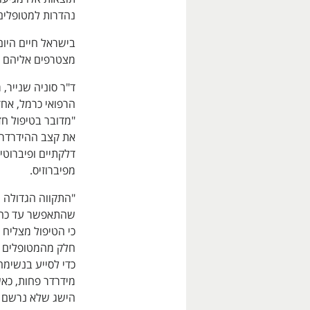
נהדרות למטופלים
מצטרפים אליהם למעלה מ-600
ד"ר סוניה שנייר,
הרפואי כרמל, אח
"מדובר בטיפול חד
את קצב ההידרדרו
דלקתיים ופיברוט
מפיברוזיס.
"התקווה הגדולה 
שהתאפשר עד כה ע
כי הטיפול מצליח
חלק מהמטופלים א
כדי לסייע בנשימה
מידרדר פחות, כא
הישג שלא נרשם ב