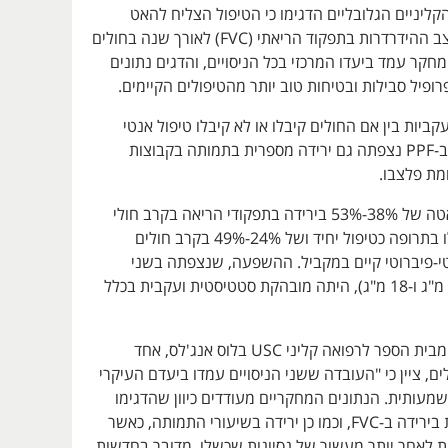
הקליניים הגלובליים הדגימו כי הטיפול הצליח להאט
משמעותית את קצב ההידרדרות בתפקוד הריאתי (FVC) לאורך שנה בחולים
קר עמד ביעדו המרכזי בכל הניסויים, והדגים נתונים
ופיל סבילות ובטיחות טוב יותר מהטיפולים הקיימים.
קביות בין אם החולים קיבלו או לא קיבלו טיפול אנטי
פיברוטי במקביל. ב-PPF נצפתה גם ירידה מספרית בתמותה בקבוצות
מת פלצבו.
הטיפול הדגים האטה של 38%-53% בירידה בתפקודי הריאה בקרב חולי
IPF ו‑PPF שטופלו בתרופה כטיפול יחיד ושל 24%-49% בקרב חולים
טי-פיברוטי קיים במקביל. ההשפעה, שנצפתה בשני
מינוני התרופה (9 מ"ג ו‑18 מ"ג), היתה מובהקת סטטיסטית ועקבית בכלל
פרופ' טובי מאהר מבית הספר לרפואה קליני USC בלוס אנג'לס, אחד
ם, ציין כי "העובדה ששני הניסויים עמדו ביעדם העיקרי
מעותית. הנתונים המחקריים מעודדים כיוון שהדגימו
האטה משמעותית בירידה ב-FVC, וכמו כן ירידה בשיעורי התמותה, כאשר
ת לאחר יותר מעשור של נסיונות שכשלו. מדובר בחדשות