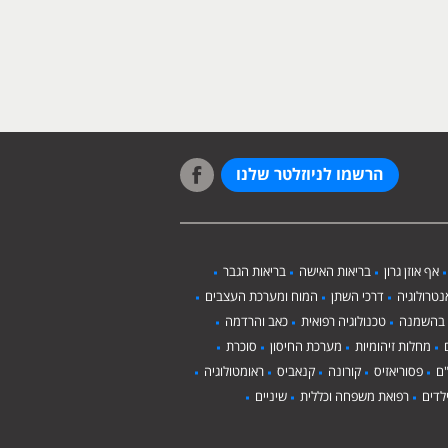
הרשמו לניוזלטר שלנו
אף אוזן גרון
בריאות האישה
בריאות הגבר
טרולוגיה
דרכי השתן
המוח ומערכת העצבים
 בהשמנה
טכנולוגיה רפואית
כאב והרדמה
מחלות זיהומיות
מערכת החיסון
סוכרת
ם
פסוריאזיס
קורונה
קנאביס
ראומטולוגיה
לדים
רפואת משפחה וכללית
שיניים