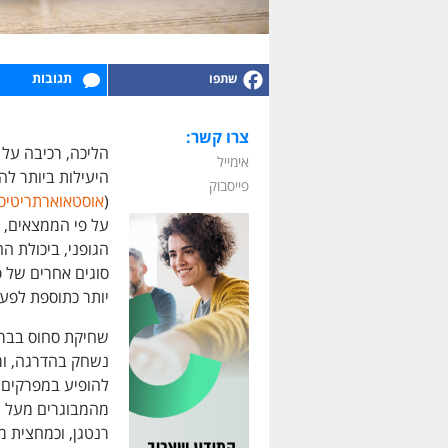
תגובות
צרו קשר:
הליכה, רכיבה על א
אימייל
היעילות ביותר ל
פייסבוק
(
אוסטאוארתריטיס
על פי הממצאים, ה
הגופני, ביכולת הה
סוגים אחרים של פ
יותר כתוספת לפעי
שחיקת סחוס בבר
נשחק בהדרגה, ומו
רנטגן, וכמחצית מ