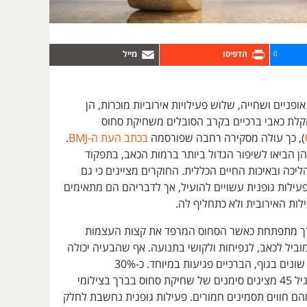
0
ופניים ושחייה, שלוש פעילויות אירוביות מוכרות, הן
הקלת כאבי ברכיים בקרב הסובלים משחיקת סחוס
), כך עולה מסקירה רחבה שפורסמה
בכתב העת ה-BMJ
.
ן הביאו לשיפור הגדול ביותר ברמות הכאב, בתפקוד
ליכה ובאיכות החיים הכללית. החוקרים מציינים כי גם
עילות גופנית עשויים להועיל, אך לדבריהם הם מתאימים
לות האירובית ולא כתחליף לה.
ך מתפתחת כאשר הסחוס המרפד את קצות העצמות
ביל לכאב, לנפיחות ולקושי בתנועה. אף שהבעיה יכולה
להופיע במפרקים שונים בגוף, הברכיים פגיעות במיוחד. כ-30%
מהמבוגרים מעל גיל 45 מציגים סימנים של שחיקת סחוס בברך בצילומי
הם חווים תסמינים חמורים. פעילות גופנית נחשבת לחלק