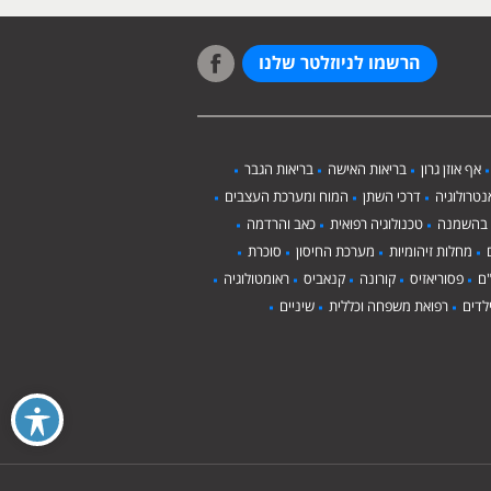
הרשמו לניוזלטר שלנו
אף אוזן גרון
בריאות האישה
בריאות הגבר
טרולוגיה
דרכי השתן
המוח ומערכת העצבים
 בהשמנה
טכנולוגיה רפואית
כאב והרדמה
מחלות זיהומיות
מערכת החיסון
סוכרת
ם
פסוריאזיס
קורונה
קנאביס
ראומטולוגיה
לדים
רפואת משפחה וכללית
שיניים