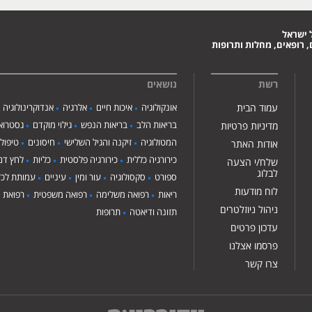
 ישראל
 רופאים, מחלות ותרופות
רשת
נושאים
עמוד הבית
אונקולוגיה
איכות חיים
אלרגיה
אנדוקרינולוגיה
בריאות הלב
בריאות הנפש
גילוי מוקדם
גסטרואנ
מדיניות פרטיות
המטולוגיה
זיקנה והגיל השלישי
חיסונים
טיפול
אודות האתר
כירורגיה כללית
כירורגיה פלסטית
כליות
לחץ דם
שלח/י הצעה
לבלוג
ספורט
סקסולוגיה
עור ומין
עיניים
עמותת לכ"
לוח מודעות
ריאות
רפואה משלימה
רפואה משפטית
רפואת י
ניהול ניוזלטרים
תזונה ודיאטה
תרופות
עדכון פרטים
פרסמו אצלנו
צרו קשר