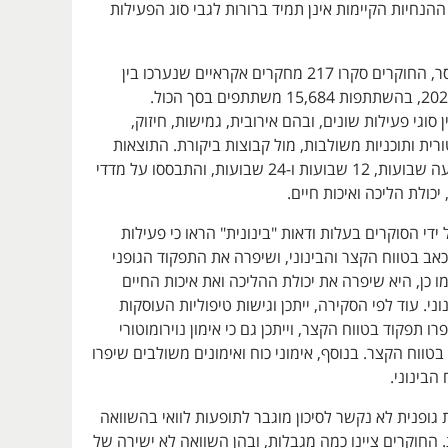
ההנחיות הקיימות אינן תמיד ברורות לגבי סוג הפעילות
כדי למלא את החסר, החוקרים סקרו 217 מחקרים אקראיים שנערכו בין
השנים 1990 ל-2024, בהשתתפות 15,684 משתתפים בסך הכול.
סוגי פעילות שונים, ובהם אירובית, גמישות, חיזוק,
ורית ותוכניות משולבות, מול קבוצות ביקורת. התוצאות
נמדדו לאחר ארבעה שבועות, 12 שבועות ו-24 שבועות, והתבססו על מדדי
 יכולת הליכה ואיכות חיים.
ידי הסוקרים בעלות ודאות "בינונית" הראו כי פעילות
אב בטווח הקצר והבינוני, ושיפרה את התפקוד הגופני
מו כן, היא שיפרה את יכולת ההליכה ואת איכות החיים
ני. עוד לפי הסקירה, ייתכן וגישות טיפוליות העוסקות
ו תפקוד בטווח הקצר, וייתכן גם כי אימון נוירומוטורי
טווח הקצר. בנוסף, אימוני כוח ואימונים משולבים שיפרו
הבינוני.
 גופנית לא נקשר לסיכון מוגבר לתופעות לוואי בהשוואה
 החוקרים ציינו כמה מגבלות, ובהן השוואה לא ישירה של