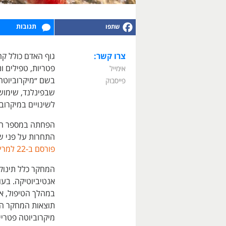
תגובות
צרו קשר:
גוף האדם כולל קה
פטריות, טפילים ו
אימייל
בשם ״מיקרוביוטה
פייסבוק
שבפינלנד, שימוש 
לשינויים במיקרו
הפחתה במספר חיי
התחרות על פני ש
פורסם ב-22 למרץ 2022 בכתב העת Fungi.
אנטיביוטיקה. בעו
במהלך הטיפול, אח
מיקרוביוטה פטריי