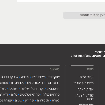
ען כתבות נוספות
 ישראל
 רופאים, מחלות ותרופות
רשת
נושאים
עמוד הבית
אונקולוגיה
איכות חיים
אלרגיה
אנדוקרינולוגיה
בריאות הלב
בריאות הנפש
גילוי מוקדם
גסטרואנ
מדיניות פרטיות
המטולוגיה
זיקנה והגיל השלישי
חיסונים
טיפול
אודות האתר
כירורגיה כללית
כירורגיה פלסטית
כליות
לחץ דם
שלח/י הצעה
לבלוג
ספורט
סקסולוגיה
עור ומין
עיניים
עמותת לכ"