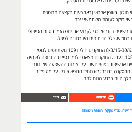
ים בערבים וללא תוכניות להפסיק.
 חולקו באופן אקראי (באמצעות הקצאה מבוססת
שי בוקר לעומת משתמשי ערב.
בשיטת רוזנדאל כדי לקבוע את יחס הזמן בטווח הטיפולי
בין התאריכים 8/3/15-30/9/16 החוקרים חילקו 109 משתתפים לנוטלי
וורפארין בבוקר ו-108 בערב. החוקרים מצאו כי לזמן נטילת התרופה לא היה
 או שיפור רפואי חשוב על יציבות ההשפעה של נוגדי
 המסקנה ברורה: לא תמיד הרופא צודק. על מטופלים
מהלך היום ברגע הנוח להם.
0
 קרישה
,
נוגדי פקקת
,
רפואת משפחה