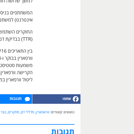
למשך שלושה חודש
המשתתפים בניסוי
אינטרנט) למשתמ
החוקרים השתמשו 
(TTR) בבדיקת דם בחודש. כלל הניתוחים היו בכוונה לטפל.
משמעות סטטיסטית
הקרישה וורפארין.
ליטול וורפארין ב
תגובות
נושאים קשורים:
ווראפארין
,
מדללי דם
,
מחקרים
,
נוגד
תגובות