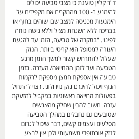
ד"ר קליין טוענת כי מצבי טביעה יכולים
להימנע ב- 100 מהמקרים אם מקפידים על
הימנעות מכניסה למצב שבו שוהים בחוף או
בבריכה ללא השגחת מציל וללא גישה נוחה
לפינוי. "במקרה של טביעה, הזמן עד להגעת
העזרה למטופל הוא קריטי ביותר. הנזק
שעלול להתרחש קשור למשך הזמן מרגע
הטביעה ועד לזמן ההחייאה/ העזרה. בזמן
טביעה אין אספקת חמצן מספקת לרקמות
הגוף ויכול להיגרם נזק נוירולוגי. רצוי להתחיל
בפעולות החייאה ראשוניות במקביל להזעקת
עזרה. חשוב להבין שחלק מהאנשים
שטובעים גם נחבלים במהלך הטביעה
מסלעים ועצמים קשים, דבר שיכול לגרום
לנזק אורתופדי משמעותי ולכן אין לבצע