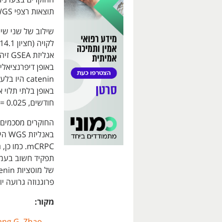
תוצאות רצפי WGS ו-RNA עבור קבוצה של 101 חולי mCRPC.
חודשים, p = 0.025).
באנ
תפקיד חשוב בעמיד
פרוגנוזה גרועה י
מקור:
ang G. Zhao,