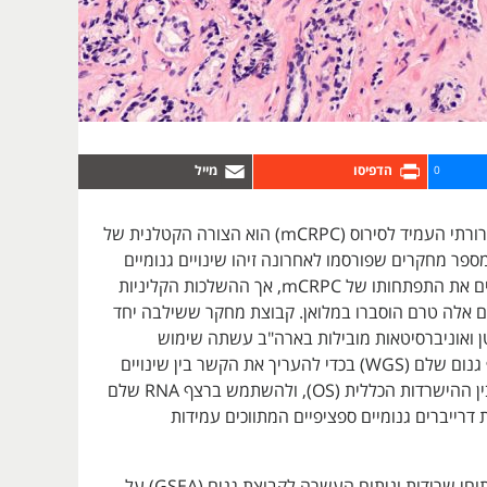
0
סרטן הערמונית גרורתי העמיד לסירוס (mCRPC) הוא הצורה הקטלנית של
ספר מחקרים שפורסמו לאחרונה זיהו שינויים גנומיים
ספציפיים המנבאים את התפתחותו של mCRPC, אך ההשלכות הקליניות
ים אלה טרם הוסברו במלואן. קבוצת מחקר ששילבה יחד
ן ואוניברסיטאות מובילות בארה"ב עשתה שימוש
באנליזות של רצף גנום שלם (WGS) בכדי להעריך את הקשר בין שינויים
בגן של החולה לבין ההישרדות הכללית (OS), ולהשתמש ברצף RNA שלם
 דרייברים גנומיים ספציפיים המתווכים עמידות
החוקרים בצעו ניתוחי שרידות וניתוח העשרה לקבוצת גנים (GSEA) על