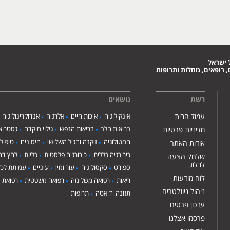
 ישראל
 רופאים, מחלות ותרופות
רשת
נושאים
עמוד הבית
אונקולוגיה
איכות חיים
אלרגיה
אנדוקרינולוגיה
בריאות הלב
בריאות הנפש
גילוי מוקדם
גסטרואנ
מדיניות פרטיות
המטולוגיה
זיקנה והגיל השלישי
חיסונים
טיפול
אודות האתר
כירורגיה כללית
כירורגיה פלסטית
כליות
לחץ דם
שלח/י הצעה
לבלוג
ספורט
סקסולוגיה
עור ומין
עיניים
עמותת לכ"
לוח מודעות
ריאות
רפואה משלימה
רפואה משפטית
רפואת י
ניהול ניוזלטרים
תזונה ודיאטה
תרופות
עדכון פרטים
פרסמו אצלנו