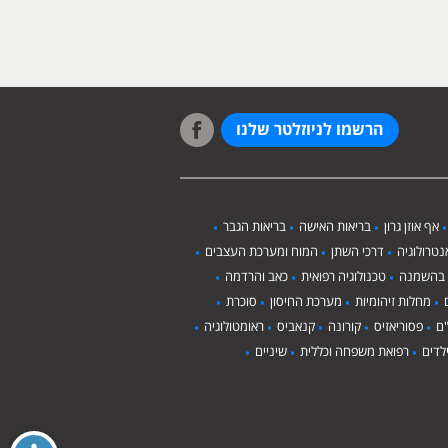
הרשמו לניוזלטר שלנו
אף אוזן גרון
בריאות האישה
בריאות הגבר
טרולוגיה
דרכי השתן
המוח ומערכת העצבים
 בהשמנה
טכנולוגיה רפואית
כאב והרדמה
מחלות זיהומיות
מערכת החיסון
סוכרת
ם
פסוריאזיס
קורונה
קנאביס
ראומטולוגיה
לדים
רפואת משפחה וכללית
שיניים