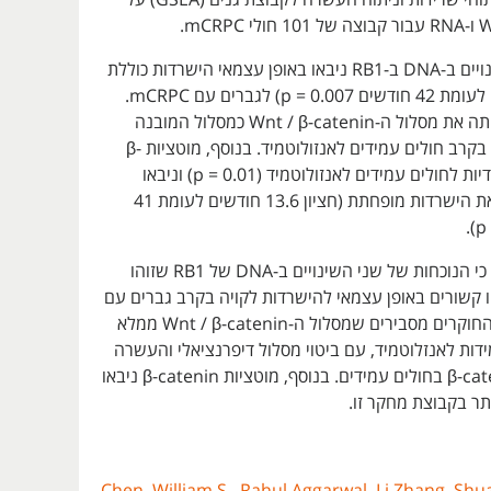
שילוב של שני שינויים ב-DNA ב-RB1 ניבאו באופן עצמאי הישרדות כוללת
לקויה (חציון 14.1 לעומת 42 חודשים p = 0.007) לגברים עם mCRPC.
אנליזת GSEA זיהתה את מסלול ה-Wnt / β-catenin כמסלול המובנה
באופן דיפרנציאלי בקרב חולים עמידים לאנזולוטמיד. בנוסף, מוטציות β-
catenin היו בלעדיות לחולים עמידים לאנזולוטמיד (p = 0.01) וניבאו
באופן בלתי תלוי את הישרדות מופחתת (חציון 13.6 חודשים לעומת 41
החוקרים מסכמים כי הנוכחות של שני השינויים ב-DNA של RB1 שזוהו
ליזת WGS היו קשורים באופן עצמאי להישרדות לקויה בקרב גברים עם
mCRPC. כמו כן, החוקרים מסבירים שמסלול ה-Wnt / β-catenin ממלא
ות לאנזלוטמיד, עם ביטוי מסלול דיפרנציאלי והעשרה
של מוטציות β-catenin בחולים עמידים. בנוסף, מוטציות β-catenin ניבאו
ותר בקבוצת מחקר זו.
Chen, William S., Rahul Aggarwal, Li Zhang, Shu