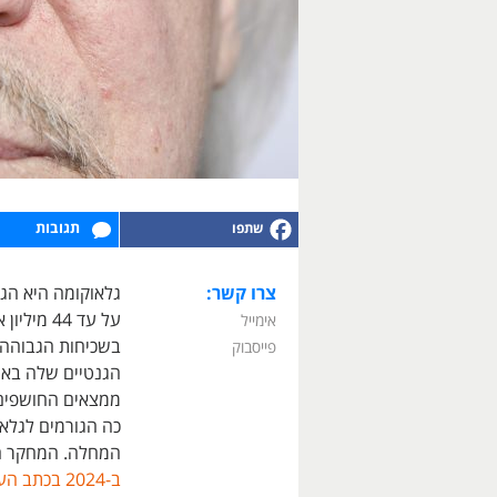
תגובות
צרו קשר:
גלאוקומה היא הגו
על עד 44
אימייל
בשכיחות הגבוהה ב
פייסבוק
הגנטיים שלה באוכ
ממצאים החושפים ו
כה הגורמים לגלאו
המחלה. המחקר התבסס על 11,275 
ב-2024 בכתב העת Cell