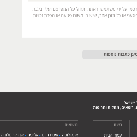
רסמו על ידי משתמשי האתר, תחול על המפרסם ועליו בלבד.
געני או כל תוכן אחר, שיש בו משום פגיעה או הפרת זכויות
ען כתבות נוספות
 ישראל
 רופאים, מחלות ותרופות
רשת
נושאים
עמוד הבית
אונקולוגיה
איכות חיים
אלרגיה
אנדוקרינולוגיה