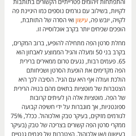
והתפתחות זיהומים פטרייתיים הקשורים בתותבות
לקויות, בשילוב עם גורמים נוספים כמו היגיינת פה
לקויה, יובש פה,
עישון
ואי הסרה של התותבת,
הופכים שכיחים יותר בקרב אוכלוסייה זו.
מחלת סרטן הפה מתחילה להופיע, ברוב המקרים,
בקרב בני 50 ומעלה והגיל הממוצע לאבחון הוא
65. פעמים רבות, נגעים טרום ממאירים ברירית
הפה מקדימים את הופעת הסרטן ושכיחותם
הולכת ועולה אף היא עם הגיל. הסיבה לכך היא
הצטברות של מוטציות בתאים מהם בנויה הרירית
של הפה. מוטציות אלה הן לעיתים קרובות
ספונטניות, אך מוגברות על ידי חשיפה קבועה
לגורמים מזיקים, בעיקר טבק ואלכוהול. ככלל, 75%
ממקרי סרטן הפה קשורים בצריכה של טבק (בעיקר
בעישון) ו/או אלכוהול. הצטברות של פגמים גנטיים