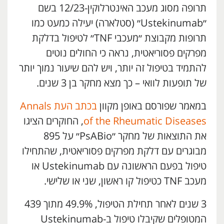
תרופה מסוג מעכב האינטרלוקין-12/23 בשם
״Ustekinumab״ (סטלארה) יעילה כמעט כמו
תרופות מקבוצת ״מעכבי TNF״ לטיפול בדלקת
מפרקים פסוריאטית, נראה כי החולים נוטים
להתמיד בטיפול זה יותר, ויש להם שיעור נמוך יותר
של תופעות לוואי – כך מצא מחקר בן 3 שנים.
במאמר שפורסם באופן מקוון
בכתב העת Annals
of the Rheumatic Diseases
, החוקרים הציגו
את התוצאות של מחקר ״PsABio״ על 895
מבוגרים עם דלקת מפרקים פסוריאטית, שהתחילו
טיפול בפעם הראשונה עם Ustekinumab או
מעכב TNF כטיפול קו ראשון, שני או שלישי.
3 שנים לאחר תחילת הטיפול, 49.9% מתוך 439
המטופלים שקיבלו טיפול ב-Ustekinumab