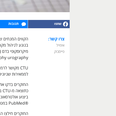
תגובות
צרו קשר:
בנוגע לניהול מקר
אימייל
פייסבוק
hy urography.
CTU מקושר לר
לממאירות שניונית
החוקרים בדקו את
כת
ביצוע אולטרסאונ
®PubMed במטרה לזהות תשומות מודל.
החוקרים חילצו הע