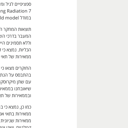
במודל LNT -linear no threshold model.
תוצאות המחקר הר
המעבר בדרכי השת
ממאירות של תאי אפיתל המעבר ו-2%
שיאובחנו בממאיר
ובממאירות של תא