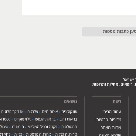
ען כתבות נוספות
 ישראל
 רופאים, מחלות ותרופות
רשת
נושאים
עמוד הבית
אונקולוגיה
איכות חיים
אלרגיה
אנדוקרינולוגיה
בריאות הלב
בריאות הנפש
גילוי מוקדם
גסטרואנ
מדיניות פרטיות
המטולוגיה
זיקנה והגיל השלישי
חיסונים
טיפול
אודות האתר
כירורגיה כללית
כירורגיה פלסטית
כליות
לחץ דם
שלח/י הצעה