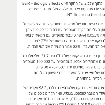
ספציפיים לגיל ומין מתוך שלב 2 של מחקר ה-BEIR – Biologic Effects of
Ionizing Radiation 7 באמצעות אקסטרפולציה של מינון תוך שימוש
או כי השכיחות של ממאירות מסוג קרצינומה של אפיתל
ן העליונות בקרב מטופלים עם דם מיקרוסקופי בשתן
וללא תסמינים הייתה 0.053% ו-0.48% עבור מטופלים עם ממאירות בתאי
הכליות. נמצא כי לבדיקת אולטרסאונד הייתה רגישות של 77% לזיהוי
8 עבור ממאירות של תאי הכליות.
החוקרים מצאו כי מינון הקרינה האפקטיבי של CTU היה 31.7 מיליסילברט.
בהתבסס על הנתונים שהחוקרים אספו, באוכלוסייה של 100,000 מטופלים
עם שתן מיקרוסקופי בדם וללא תסמינים יהיו 53.1 ו-478 מטופלים
ות של תאי אפיתל המעבר בדרכי השתן העליונות
י הכליה, בהתאמה.
כמו כן, נמצא כי במידה ותבוצע בדיקת אולטרסאונד בלבד, 98.2 מקרים של
ממאירות בתאי אפיתל המעבר יפוספסו. בנוסף, 149 מקרים נוספים של
ממאירות שניונית ייגרמו בעקבות ה-CTU, כאשר מתוכם 101 מקרים יהיו
קטלניים. ישנו צורך בביצוע 1,018.3 מחקרי CTU נוספים על מנת לזהות