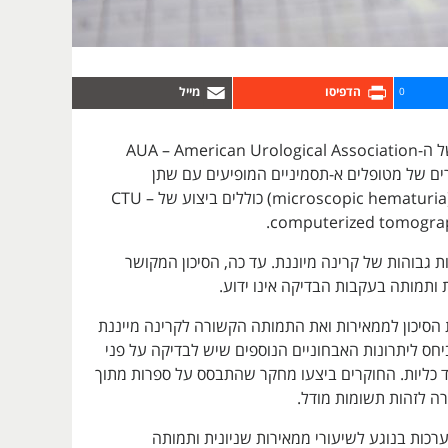
0
הקווים המנחים של ה-AUA – American Urological Association
ים של מטופלים א-תסמיניים המופיעים עם שתן
מיקרוסקופי בדם (microscopic hematuria) כוללים ביצוע של CTU –
computerized tomograp
מות גבוהות של קרינה מיוננת. עד כה, הסיכון המקושר
 ותמותה בעקבות הבדיקה אינו ידוע.
 הסיכון לממאירות ואת התמותה הקשורה לקרינה מייננת
וצאה מ-CTU ביחס ליתרונות האבחוניים הנוספים שיש לבדיקה על פני
ד כליות. החוקרים ביצעו מחקר שהתבסס על ספרות מתוך
רכות בנוגע לשיעורי ממאירות שניונית ותמותה