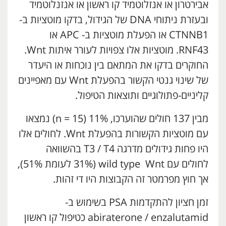
אבירטרון או אנזלוטמיד קו ראשון או אנזנלוטמיד
ובעזרת ניתוחי DNA של הגידול, בדקו מוטציות ב-
CTNNB1 או הפעלת מוטציות ב- APC או
RNF43. מוטציות אלו צפויות לעורר איתות Wnt.
החוקרים בדקו את המתאם בין נוכחות או היעדר
של שינוי גנטי הקשור בהפעלת Wnt עם מאפיינים
קליניים-פתולוגיים ותוצאות הטיפול.
מבין 137 חולים שהוערכו, 11% (n = 15) נמצאו
עם מוטציות הקשורות בהפעלת Wnt. לחולים אלו
היו פחות גידולים מדרגה T3 / T4 בהשוואה
לחולים עם wild type Wnt (31% לעומת 51%),
אך חוץ מפרמטר זה הקבוצות היו די זהות.
זמן חציון להתקדמות PSA בשימוש ב-
abiraterone / enzalutamid כטיפול קו ראשון