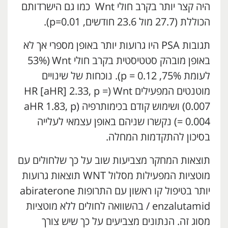
היה קצר יותר בקרב חולי Wnt כמו גם הישרדותם
הכוללת (27.7 מול 23.6 חודשים, p=0.01).
תגובות PSA היו גרועות יותר באופן מספרי אך לא
באופן מובהק סטטיסטית בקרב חולי Wnt
י
(53%
לעומת 75%, p = 0.12). נוכחות של שינויים
מוטנטים המפעילים Wnt
י
(HR [aHR] 2.33, p =
0.007) ושימוש קודם בכימותרפיה (aHR 1.83, p
= 0.004) נקשרו שניהם באופן עצמאי לעלייה
בסיכון להתקדמות המחלה.
תוצאות המחקר מצביעות שוב על כך שלחולים עם
מוטציות המפעילות מסלול WNT תוצאות גרועות
יותר בטיפול קו ראשון עם התרופות abiraterone
/ enzalutamid בהשוואה לחולים ללא מוטציות
מסוג זה. הנתונים מצביעים על כך שיש צורך