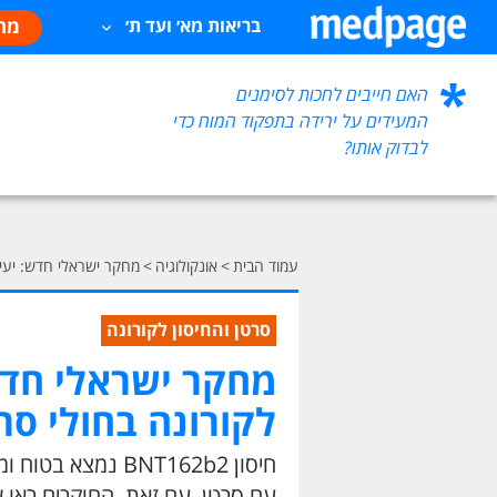
מח
בריאות מא׳ ועד ת׳
האם חייבים לחכות לסימנים
המעידים על ירידה בתפקוד המוח כדי
לבדוק אותו?
עמוד הבית
>
אונקולוגיה
>
מחקר ישראלי חדש: יעיל
סרטן והחיסון לקורונה
מחקר ישראלי חדש:
לקורונה בחולי סר
חיסון BNT162b2 נ
עם סרטן. עם זאת, החוקרים ראו ש