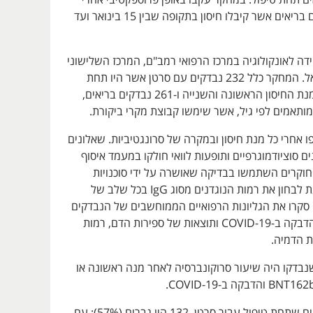
חולי סרטן ונבדקים בריאים אשר קיבלו חיסון בתקופה שבין 15 בינואר ועד
ה לאונקולוגיה במרכז הרפואי רמב"ם, המרכז השלישוני
הגדול בצפון ישראל. המחקר כלל 232 נבדקים עם סרטן אשר היו תחת
טיפול פעיל אחר מנת החיסון הראשונה והשנייה ו-261 נבדקים בריאים,
 מותאמים לפי גיל, אשר שימשו קבוצת מקרי ביקורת.
ו אחרי כל מנת חיסון ובמקרה של סרונגטיביות. שאלונים
ם סוציודמוגרפיים ותופעות לוואי חולקו במעמד איסוף
חוקרים השתמשו בבדיקה שאושרה על ידי סוכנויות
רגולטוריות על מנת לבחון את רמות הנוגדנים מסוג IgG בכל שלב של
סקרו את הגליונות הרפואיים הממוחשבים של הנבדקים
לצורך תיעוד של הדבקה ב-COVID-19 ותוצאות של ספירות הדם, רמות
ת הדמיה.
נבדקו היה שיעור סרוקונברסיה לאחר מנה ראשונה או
מתוך 232 הנבדקים שתחת טיפול עבור סרטן, 132 היו גברים (57%); עם