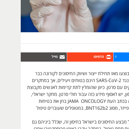
0
י פאזה 3 שבוצעו מאז תחילת ייצור ושיווק החיסונים לקורונה כבר
מצאו כי חיסונים כנגד SARS-CoV-2 הינם בטוחים ויעילים, אך במחקרים
ם עם סרטן. כיוון שהומלץ לתת קדימות לאנשים מקבוצת
ון, יש לאסוף מידע כזה עבור חולי סרטן. מחקר ישראלי,
שפורסם לאחרונה בכתב העת JAMA ONCOLOGY בחן את בטיחות
החיסון של חברת פייזר, מסוג BNT162b2, במטופלים שעוברים טיפול
ר 2021 החל מבצע החיסונים בישראל בחיסון זה, שכלל ביניהם גם
ם תחת טיפול. במחקר עקבו באופן פרוספקטיבי אחרי