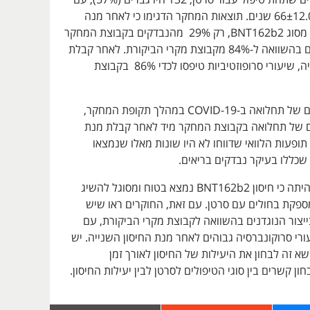
גיל ממוצע של 66±12.09 שנים. תוצאות המחקר הדגימו כי לאחר מנה
ראשונה של חיסון מסוג BNT162b2, רק 29% מהנבדקים בקבוצת המחקר
נעשו סרופוזטיביים בהשוואה ל-84% מקבוצת מקרי הביקורת. לאחר קבלת
מנת החיסון השנייה, שיעורי סרופוזטיביות טיפסו לכדי 86% בקבוצת
לא דווחו על מקרים של תחלואה ב-COVID-19 במהלך תקופת המחקר,
ם של תחלואה בקבוצת המחקר מיד לאחר קבלת מנת
תופעות הלוואי שדווחו לא היו שונות מאלו שנמצאו
שכללו בעיקר נבדקים בריאים.
מסקנת החוקרים היתה כי חיסון BNT162b2 נמצא בטוח ומסוגל להשיג
ספקת בחולים עם סרטן. עם זאת, החוקרים ראו שיש
יצור הנוגדנים בהשוואה לקבוצת מקרי הביקורת, עם
רי סרוקונברסיה גבוהים לאחר מנת החיסון השנייה. יש
א זה לבחון את היעילות של החיסון לאורך זמן
ון קשרים בין סוגי הטיפולים לסרטן לבין יעילות החיסון.