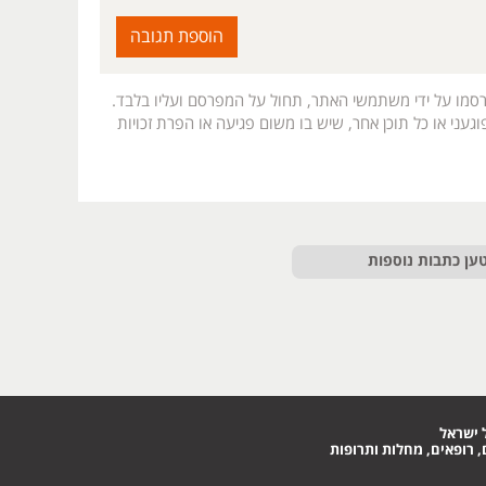
רסמו על ידי משתמשי האתר, תחול על המפרסם ועליו בלבד.
געני או כל תוכן אחר, שיש בו משום פגיעה או הפרת זכויות
ען כתבות נוספות
 ישראל
 רופאים, מחלות ותרופות