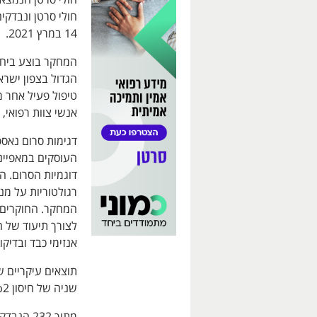
14 במרץ 2021.
המחקר בוצע ביחיד
אנשי צוות רפואי,
דגימות סרום נאספ
העוסקים במאפייני
דוגמיות הסרום. ה
המחקר. החוקרים 
אנזימי כבד ובדיקו
תוצאים עיקריים ש
שניה של חיסון BNT162b2 והדבקה ב-COVID-19.