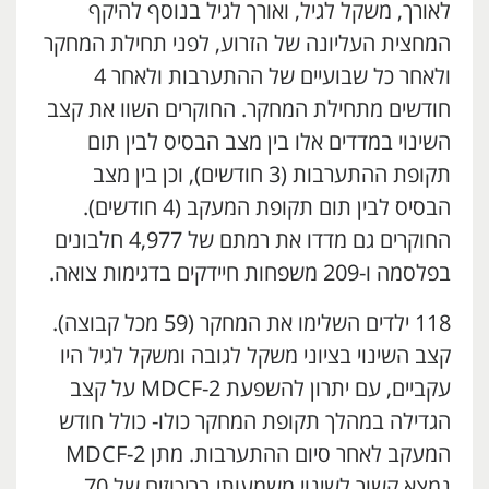
לאורך, משקל לגיל, ואורך לגיל בנוסף להיקף
המחצית העליונה של הזרוע, לפני תחילת המחקר
ולאחר כל שבועיים של ההתערבות ולאחר 4
חודשים מתחילת המחקר. החוקרים השוו את קצב
השינוי במדדים אלו בין מצב הבסיס לבין תום
תקופת ההתערבות (3 חודשים), וכן בין מצב
הבסיס לבין תום תקופת המעקב (4 חודשים).
החוקרים גם מדדו את רמתם של 4,977 חלבונים
בפלסמה ו-209 משפחות חיידקים בדגימות צואה.
118 ילדים השלימו את המחקר (59 מכל קבוצה).
קצב השינוי בציוני משקל לגובה ומשקל לגיל היו
עקביים, עם יתרון להשפעת MDCF-2 על קצב
הגדילה במהלך תקופת המחקר כולו- כולל חודש
המעקב לאחר סיום ההתערבות. מתן MDCF-2
נמצא קשור לשינוי משמעותי בריכוזים של 70