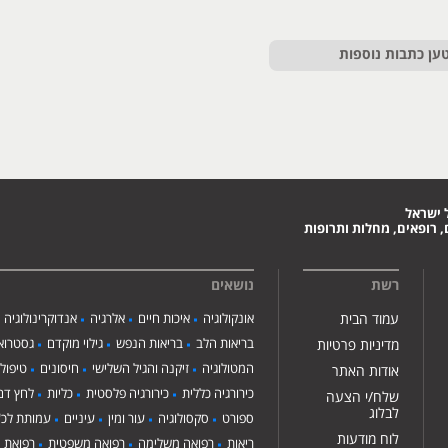
ען כתבות נוספות
 ישראל
 רופאים, מחלות ותרופות
רשת
נושאים
עמוד הבית
אונקולוגיה
איכות חיים
אלרגיה
אנדוקרינולוגיה
בריאות הלב
בריאות הנפש
גילוי מוקדם
גסטרואנ
מדיניות פרטיות
המטולוגיה
זיקנה והגיל השלישי
חיסונים
טיפול
אודות האתר
כירורגיה כללית
כירורגיה פלסטית
כליות
לחץ דם
שלח/י הצעה
לבלוג
ספורט
סקסולוגיה
עור ומין
עיניים
עמותת לכ"
לוח מודעות
ריאות
רפואה משלימה
רפואה משפטית
רפואת י