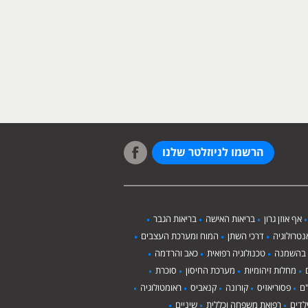
הרשמו לניוזלטר שלנו
אף אוזן גרון
בריאות האישה
בריאות הגבר
טרולוגיה
דרכי השתן
המוח ומערכת העצבים
 בהשמנה
טכנולוגיה רפואית
כאב והרדמה
מחלות זיהומיות
מערכת החיסון
סוכרת
ם
פסוריאזיס
קורונה
קנאביס
ראומטולוגיה
לדים
רפואת משפחה וכללית
שיניים