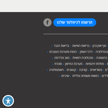
הרשמו לניוזלטר שלנו
אף אוזן גרון
בריאות האישה
בריאות הגבר
טרולוגיה
דרכי השתן
המוח ומערכת העצבים
 בהשמנה
טכנולוגיה רפואית
כאב והרדמה
מחלות זיהומיות
מערכת החיסון
סוכרת
ם
פסוריאזיס
קורונה
קנאביס
ראומטולוגיה
לדים
רפואת משפחה וכללית
שיניים