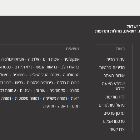
 ישראל
 רופאים, מחלות ותרופות
רשת
נושאים
עמוד הבית
אונקולוגיה
איכות חיים
אלרגיה
אנדוקרינולוגיה
בריאות הלב
בריאות הנפש
גילוי מוקדם
גסטרואנ
מדיניות פרטיות
המטולוגיה
זיקנה והגיל השלישי
חיסונים
טיפול
אודות האתר
כירורגיה כללית
כירורגיה פלסטית
כליות
לחץ דם
שלח/י הצעה
לבלוג
ספורט
סקסולוגיה
עור ומין
עיניים
עמותת לכ"
לוח מודעות
ריאות
רפואה משלימה
רפואה משפטית
רפואת י
ניהול ניוזלטרים
תזונה ודיאטה
תרופות
עדכון פרטים
פרסמו אצלנו
צרו קשר