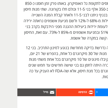
כל הנתונים מתייחסים לתקופת גל האומיקרון. באותו פרק זמן חוסנו כ-850
אלף בני 17-12 ו-כ-350 אלף בני 11-5 וכולם חלו בקורונה. שתי מנות חיסון
למניעת הידבקות בנגיף ניתנו לבני 11-5 ולאחר קבלת המנה השנייה
נראתה ירידה ביעילות מ-68% ל-12% ולשם מניעת אשפוזים נראתה ירידה
-100% ל-48%. לעומת ירידות ביעילות ההגנה מפני הידבקות בקרב בני
17-12 מ-66% ל-51% ובמניעת אשפוזים מ-85% ל-73%. עם זאת, החיסון
 קשה במקרה של אשפוז.
נוכח ממצאים אלה נדרשת בדיקה מחודשת בנוגע למינון התרכיב. בני 12
ומעלה קיבלו שתי מנות של 30 מיקרוגרם כל אחת, בהפרש של 21 יום,
בעוד שבני 11-5 קיבלו מינונים של 10 מיקרוגרם בכל אחת משתי מנות
חברה היתה לחסן גם בני שישה חודשים עד חמש שנים
במינון של 3 מיקרוגרם בכל מנת חיסון, אלא שה-FDA לא העניק עד כה
ות.
0