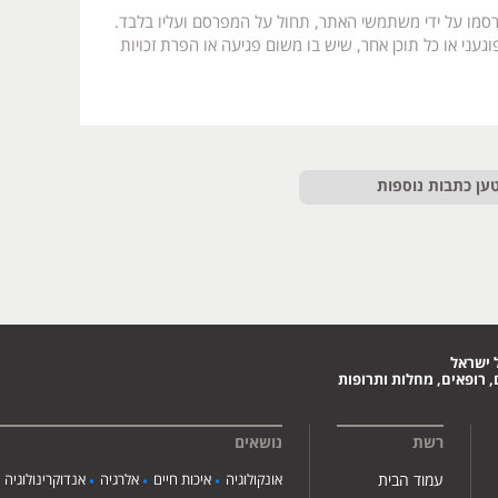
רסמו על ידי משתמשי האתר, תחול על המפרסם ועליו בלבד.
געני או כל תוכן אחר, שיש בו משום פגיעה או הפרת זכויות
ען כתבות נוספות
 ישראל
 רופאים, מחלות ותרופות
רשת
נושאים
עמוד הבית
אונקולוגיה
איכות חיים
אלרגיה
אנדוקרינולוגיה