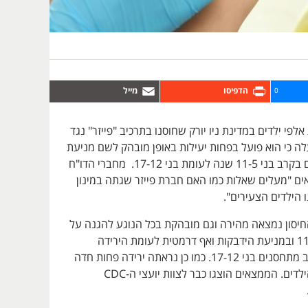
0
לפי ילדים במדינת ניו יורק שחוסנו בתרכיב "פייזר" נגד
לה כי הוא פועל בפחות יעילות באופן מובהק לשם מניעת
הידבקות ואשפוזים בקרב בני 11-5 שנה לעומת בני 17-12. מחברי הדו"ח
ים "מעלים שאלות כמו האם חברת פייזר שגתה במינון
 הילדים הצעירים".
החיסון נמצאה מהירה וגם מובהקת בכל הנוגע להגנה על
הילדים בגילאי 11-5 ובמניעת הידבקות ואף דרמטית לעומת הירידה
שנמצאה גם בקרב מתחסנים בני 17-12. כמו כן נראתה ירידה פחות חדה
במניעת אשפוזי הילדים. הממצאים הוצגו כבר לצוות יועצי ה-CDC