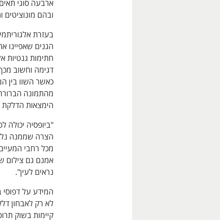
ארבעה סוגי תאים
ובהם מונוציטים ותאי T רגולט
בעזרת אלגוריתמים
הגנים שאפיינו את
חתימות גנטיות אל
דגימה וחשוב מכך
כאשר השוו בין ה
מהתמונה הברורה 
הימצאות הדלקת וא
"ביופסיה יכולה 
הצרה שממנה נלקח
מכל רחבי המעיים"
אמנם גם צילום של
נראים לעין".
המידע על דפוסי ב
לא רק לאבחון דלק
קיימות בשוק תרופ