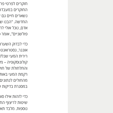
חוקרים לפרטי פר
החוקרים במעבדה 
נשארים חיים גם ל
החדשה. "הבנו שא
אדם, נוכל אולי 
פולשניים", אומר פ
כדי לבדוק השערה 
אונגר, גסטרואנטר
קולונוסקופיה – 
והחלחולת של חול
רקמת המעי באותם
במסגרת בדיקות שג
כדי לזהות אילו ס
שיטות לריצוף הח
נוספות. מלבד תא