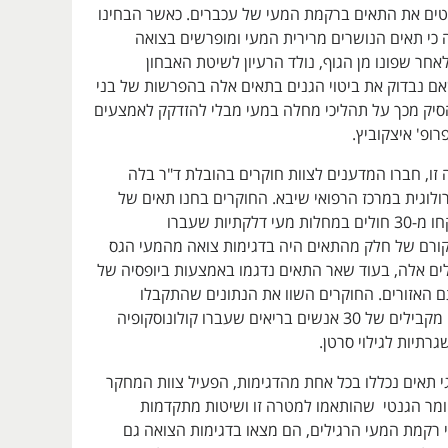
טים את התאים ברקמת המעי של עכברים. כאשר הבחינו
כי תאים הנושרים מרירית המעי ומופרשים בצואה
אחר שפונו מן הגוף, נולד הרעיון לשיטת האבחון
ם נבדוק את ביטוי הגנים בתאים אלה בהפרשות של בני
להסיק מכך על תהליכי מחלה במעי מבלי להזדקק לאמצעים
רופ' איצקוביץ.
זו, חברו המדענים לצוות חוקרים בהובלת ד"ר בלה
ולוגית במרכז הרפואי שיבא. החוקרים בחנו תאים של
רירית המעי שנלקחו מ-30 חולים במחלות מעי דלקתיות שעברו
מקורם של חלק מהתאים היה בדגימות צואה מהמעי הגס
ים אלה, בעוד שאר התאים נדגמו באמצעות ביופסיה של
 האזורים. החוקרים השוו את הנתונים שהתקבלו
מהחולים לנתונים מקבילים של 30 אנשים בריאים שעברו קולונוסקופיה
רתיות לגילוי סרטן.
וגי תאים נכללו בכל אחת מהדגימות, הפעיל צוות המחקר
ומר הגנטי שהותאמו למטרה זו ושיטות מתקדמות
י רקמת המעי הרגילים, הם מצאו בדגימות הצואה גם