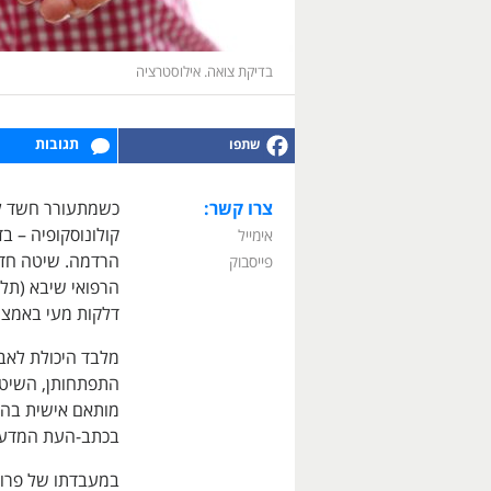
בדיקת צואה. אילוסטרציה
תגובות
צרו קשר:
כשמתעורר חשד למ
קולונוסקופיה – 
אימייל
הרדמה. שיטה חדש
פייסבוק
הרפואי שיבא (תל 
דלקות מעי באמצע
מלבד היכולת לאבחן
התפתחותן, השיטה
מותאם אישית בה
בכתב-העת המדעי Gut
במעבדתו של פרופ