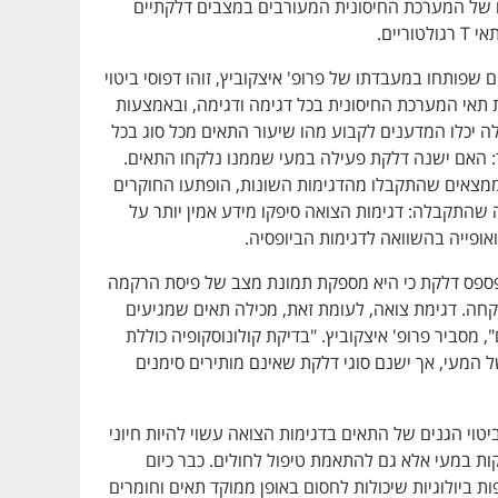
 של המערכת החיסונית המעורבים במצבים דלקתיים
וריים.
 שפותחו במעבדתו של פרופ' איצקוביץ, זוהו דפוסי ביטוי
 תאי המערכת החיסונית בכל דגימה ודגימה, ובאמצעות
ה יכלו המדענים לקבוע מהו שיעור התאים מכל סוג בכל
: האם ישנה דלקת פעילה במעי שממנו נלקחו התאים.
ממצאים שהתקבלו מהדגימות השונות, הופתעו החוקרים
שהתקבלה: דגימות הצואה סיפקו מידע אמין יותר על
ופייה בהשוואה לדגימות הביופסיה.
לפספס דלקת כי היא מספקת תמונת מצב של פיסת הרקמה
ה. דגימת צואה, לעומת זאת, מכילה תאים שמגיעים
, מסביר פרופ' איצקוביץ. "בדיקת קולונוסקופיה כוללת
 המעי, אך ישנם סוגי דלקת שאינם מותירים סימנים
יטוי הגנים של התאים בדגימות הצואה עשוי להיות חיוני
ות במעי אלא גם להתאמת טיפול לחולים. כבר כיום
ות ביולוגיות שיכולות לחסום באופן ממוקד תאים וחומרים