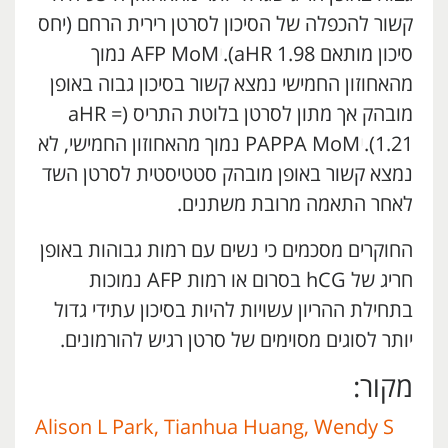
קשור להכפלה של הסיכון לסרטן רירית הרחם (יחס
סיכון מותאם aHR 1.98).
י
AFP MoM נמוך
מהאחוזון החמישי נמצא קשור בסיכון גבוה באופן
מובהק אך מתון לסרטן בלוטת התריס (aHR =
1.21).
י
PAPPA MoM נמוך מהאחוזון החמישי, לא
נמצא קשור באופן מובהק סטטיסטית לסרטן השד
לאחר התאמה מרובת משתנים.
החוקרים מסכמים כי נשים עם רמות גבוהות באופן
חריג של hCG בסרום או רמות AFP נמוכות
בתחילת ההריון עשויות להיות בסיכון עתידי גדול
יותר לסוגים מסוימים של סרטן רגיש להורמונים.
מקור:
Alison L Park, Tianhua Huang, Wendy S