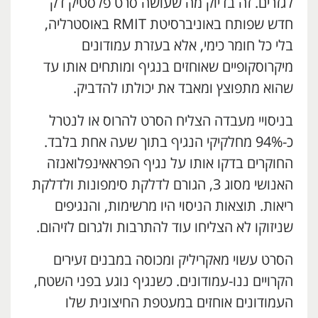
לגזרים. זה בדיוק מה שעושה סרט פלסטיק דק
חדש שפותח באוניברסיטת RMIT באוסטרליה,
בלי כל חומר כימי, אלא בעזרת עמודונים
מיקרוסקופיים שאוחזים בנגיף ומותחים אותו עד
שהוא מתפוצץ ומאבד את יכולתו להדביק.
בניסויי מעבדה הצליח הסרט להרוס או לנטרל
כ-94% מחלקיקי הנגיף בתוך שעה אחת בלבד.
החוקרים בדקו אותו על נגיף הפראאינפלואנזה
האנושי מסוג 3, הגורם לדלקת סימפונות ולדלקת
ריאות. תוצאות הניסוי היו מרשימות, והנגיפים
שניזוקו לא הצליחו עוד להתרבות ולגרום לזיהום.
הסרט עשוי מאקריליק ומכוסה במבנים זעירים
הקרויים ננו-עמודונים. כשנגיף נוגע בפני השטח,
העמודונים אוחזים במעטפת החיצונית שלו