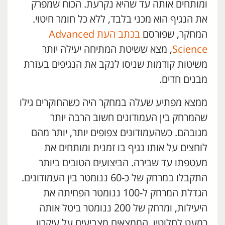
ומותחים אותה עד שהיא נקרעת. הכוח שמפרק
את הנגיף הוא מכני בלבד, ללא כל חומר חיטוי.
המחקר, שפורסם
בכתב העת Advanced
Science
, מצא ששיטת המתיחה יעילה יותר
משיטות קודמות שניסו לנקב את הנגיפים בעזרת
מבנים חדים.
ממצא מפתיע שעלה במחקר היה כשהחוקרים גילו
שהמרחק בין העמודונים חשוב הרבה יותר
מגובהם. כשהעמודונים צפופים יותר, יותר מהם
לוחצים על אותו נגיף בו זמנית ומותחים את
מעטפתו עד שבירה. הביצועים הטובים ביותר
התקבלו במרחק של כ-60 ננומטר בין העמודונים.
הגדלת המרחק ל-100 ננומטר הפחיתה את
היעילות, ומרחק של 200 ננומטר ביטל אותה
כמעט לחלוטין. הממצאים מצביעים על עיקרון