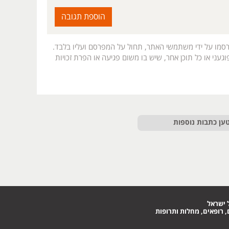
רסמו על ידי משתמשי האתר, תחול על המפרסם ועליו בלבד.
געני או כל תוכן אחר, שיש בו משום פגיעה או הפרת זכויות
ען כתבות נוספות
 ישראל
 רופאים, מחלות ותרופות