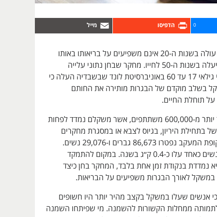
0
קילוגרמים שאדם עולה בשנות ה-20 אינם משפיעים על בריאותו באותו
האופן כמו אלה שיעלה בשנות ה-50 לחייו. מחקר שבחן נתוני עלייה
במשקל בקרב בני גילאי 17 עד 60 באוניברסיטת לונד שבשבדיה העלה כי
קל בשלב מוקדם של הבגרות מותירה את החותם
על תוחלת החיים.
המחקר עקב אחר יותר מ-600,000 משתתפים, אשר משקלם נמדד לפחות
ל בתחילת היריון, בגיוס לצבא או במסגרת מחקרים
שונים. במהלך תקופת המעקב נפטרו 86,673 גברים ו-29,076 נשים.
בממוצע, גברים ונשים כאחד עלו כ-0.4 ק׳׳ג בשנה. במקום להתמקד
 נמדדת בנקודת זמן אחת בלבד, המחקר בחן כיצד
 במשקל לאורך הבגרות משפיעים על הבריאות.
י אנשים שעלו במשקל בקצב מהיר יותר היו חשופים
ר לתמותה ממחלות הקשורות להשמנה. מי שפיתחו השמנה