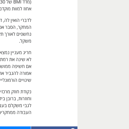
אחוז למוות מוקדם
לדברי הואין לה, 
המחקר, הסבר אפ
נחשפים לאורך תק
משקל.
חריג מעניין נמצא
לא שינה את רמת 
אם חשיפה ממושכת
אמורה להגביר את
שינויים הורמונלי
נקודת חוזק מרכז
וחוזרות, ברובן ב
לגבי משקלם בעבר
העבודה ממחקרים 