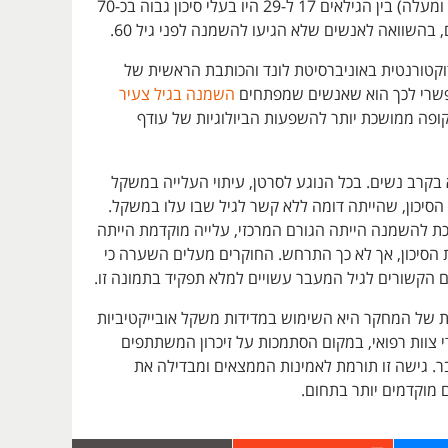
(מדד BMI של 30 ומעלה) בין הגילאים 17 ל-29 היו בעלי סיכון גבוה בכ-70
, בהשוואה לאנשים שלא הגיעו להשמנה לפני גיל 60.
דוקטורנטית באוניברסיטת לונד והכותבת הראשית של
שרי לכך הוא שאנשים שמפתחים
השמנה בגיל צעיר
ופה ממושכת יותר להשפעות הביולוגיות של עודף
 בקרב נשים. בכל הנוגע לסרטן, עיתוי העלייה במשקל
הסיכון, שהייתה דומה ללא קשר לגיל שבו עלו במשקל.
 להשמנה הייתה הגורם המרכזי, עלייה מוקדמת הייתה
 הסיכון, אך לא כך התרחש. החוקרים מעלים השערה כי
ים הקשורים לגיל המעבר עשויים למלא תפקיד בתמונה זו.
ית של המחקר היא השימוש במדידות משקל אובייקטיביות
ידי צוות רפואי, במקום הסתמכות על זיכרון המשתתפים
. גישה זו תורמת לאמינות הממצאים ומבדילה את
מוקדמים יותר בתחום.