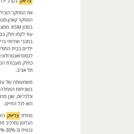
צליאק
בקרב ילדי
את המחקר הוביל ד
המחקר קאהן-סגול-
במכון KSM. ממצאי המחקר פורסמו לאחרונה בכתב העת היוקרתי
עוד לקחו חלק בבי
במכבי שירותי ברי
ילדים בבית החולי
לגסטרואנטרולוגיה
כחלק מעבודת המא
תל אביב.
משמעותה של עליי
בשכיחות המחלה ב
וכלכליות, שכן מר
הוא לכל החיים.
מחלת
צליאק
היא
הגלוטן (מרכיב מר
גנטית (כ-30%-40% מהאוכלוסיה). ב