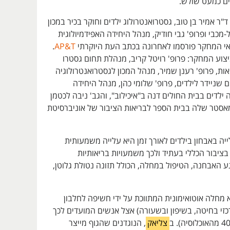
ם כמעט שולש.
"ר אמיר בן טוב, גסטרואנטרולוג ילדים וחוקר בכיר במכון
מכבי ופרופ' גבי חודיק, מנהל היחידה האפידמיולוגית
.
AP&T
צוע המחקר: פרופ' רויטל קריב, מנהלת תחום גסטרו
אות, פרופ' רענן שמיר, מנהל המכון לגסטרואנטרולוגיה
ם שניידר לילדים, פרופ' שלומי כהן, מנהל היחידה
 ילדים בבית החולים דנה ב"איכילוב", והגב' ניבה לכטמן
סטר שלה בבית הספר לבריאות הציבור של אוניברסיטת
ה באבחון בילדים לאורך זמן היא עלייה משמעותית
ציבור הכללי בעתיד ולכך משמעויות בריאותיות
גע האבחנה, הטיפול במחלה, הכולל תזונה נטולת גלוטן,
 מחלה אוטואימונית המתווכת על ידי חשיפה לחלבון
כזי בחיטה, בשיפון ובשעורה) אצל אנשים המועדים לכך
צליאק
, הנוגדנים שהגוף מייצר