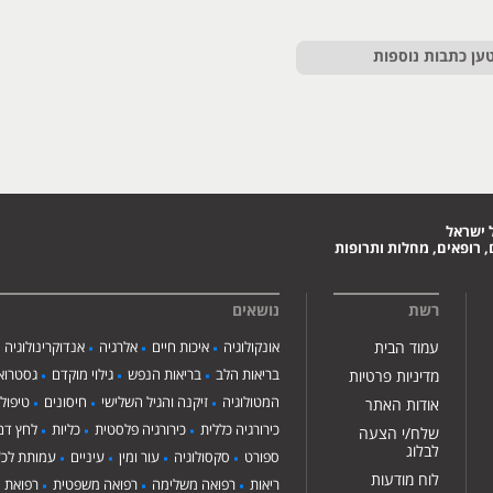
ען כתבות נוספות
 ישראל
 רופאים, מחלות ותרופות
רשת
נושאים
עמוד הבית
אונקולוגיה
איכות חיים
אלרגיה
אנדוקרינולוגיה
בריאות הלב
בריאות הנפש
גילוי מוקדם
גסטרואנ
מדיניות פרטיות
המטולוגיה
זיקנה והגיל השלישי
חיסונים
טיפול
אודות האתר
כירורגיה כללית
כירורגיה פלסטית
כליות
לחץ דם
שלח/י הצעה
לבלוג
ספורט
סקסולוגיה
עור ומין
עיניים
עמותת לכ"
לוח מודעות
ריאות
רפואה משלימה
רפואה משפטית
רפואת י