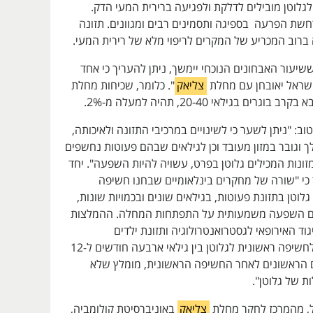
גלוטן מובילים לדלקת ולפגיעה ברירית המעי הדק.
שת הפרעה בספיגה ותסמינים רבים ומגוונים. תזונה
 ברוב המכריע של המקרים לריפוי מלא של רירית המעי.
 ששיעור האבחונים הנוכחי יימשך, ניתן להעריך כי אחד
צליאק
". כלומר, שכיחות מחלת
וגרים בגילאי 20-40, תהיה למעלה מ-2%.
טוב: "ניתן לשער כי לשינויים במרכיבי התזונה ולאיכותה,
ך וגובר במזון מעובד וכן לגילאים שבהם פעוטות נחשפים
זונות המכילים גלוטן בפרט, עשויה להיות השפעה". יחד
 כי "שורה של מחקרים בינלאומיים שבחנו חשיפה
לוטן בתזונת פעוטות, בגילאים שונים ובכמויות שונות,
ים השפעה משמעותית על התפתחות המחלה. ההמלצות
וד האירופאי לגסטרואנטרולוגיה ותזונת ילדים
(ESPGHAN) הן לחשיפה ראשונית לגלוטן בין גילאי ארבעה חודשים ל-12
 הראשונים לאחר החשיפה הראשונית, מומלץ שלא
ות של גלוטן".
ול, מהמרכז לחקר מחלת
צליאק
באוניברסיטת קולומביה,