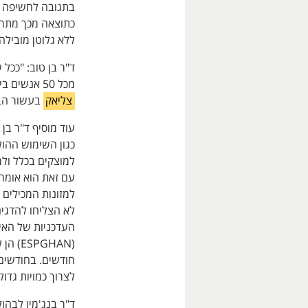
בתגובה לחשיפה ל
כתוצאה מכך מתרח
ללא גלוטן מובילה
ד"ר בן טוב: "ככל
מכל 50 אנשים בישראל יאובחן עם מחלת
צליאק
בעשור הבא בקרב ב
עוד מוסיף ד"ר בן 
כגון השימוש ההול
למוצקים בכלל ולמ
עם זאת הוא אומר
למזונות המכילים ג
לא הצליחו להדג
העדכניות של האיג
חודשים. בחודשים
לצרוך כמויות גדול
ד"ר בנג'מין לבה