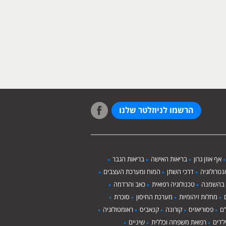
הרשמו לניוזלטר שלנו
אף אוזן גרון
בריאות האישה
בריאות הגבר
טרולוגיה
דרכי השתן
המוח ומערכת העצבים
 בהשמנה
טכנולוגיה רפואית
כאב והרדמה
מחלות זיהומיות
מערכת החיסון
סוכרת
ם
פסוריאזיס
קורונה
קנאביס
ראומטולוגיה
לדים
רפואת משפחה וכללית
שיניים