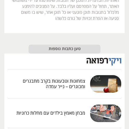
האחריות הבלעדית לתוכנן של תגובות שיפורסמו על ידי משתמשי
האתר, תחול על המפרסם ועליו בלבד. על המגיבים להימנע
מלכלול בתגובות תוכן פוגעני או כל תוכן אחר, שיש בו משום
פגיעה או הפרת זכויות של גורם כלשהו
טען כתבות נוספות
צמחונות וטבעונות בקרב מתבגרים
ומבוגרים – נייר עמדה
מבחן מאמץ בילדים עם מחלות כרוניות