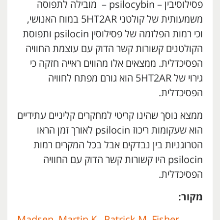
פסילוסיבין – psilocybin – מובילה לתפוסה
משמעותית של קולטני 5HT2AR במוח האנושי,
וכי רמות הפלזמה של פסילוסין psilocin ותפוסת
הקולטנים קשורות קשר הדוק עם עוצמת החוויה
הפסיכדלית. ממצאים אלו מהווים ראייה חזקה כי
גירוי של 5HT2AR הוא גורם מפתח לחוויה
הפסיכדלית.
ממצא נוסך שהינו קריטי למחקרים קליניים עתידיים
הוא שעקומות ריכוז psilocin לאורך זמן הראו
הטרוגניות בין נבדקים אבל בכל המקרים רמות
psilocin היו קשורות קשר הדוק עם החוויה
הפסיכדלית.
מקור:
Madsen, Martin K., Patrick M. Fisher,