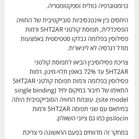
כרומטוגרפיה נוזלית וספקטומטריה.
היחסים בין אינטנסיביות סובייקטיבית של החוויה
הפסיכדלית, תפוסת קולטני 5HT2AR ורמות
פסילוסין בפלזמה נבדקו סטטיסטית באמצעות
מודל רגרסיה לא ליניארית.
צריכת פסילוסיבין הביאו לתפוסת קולטני
5HT2AR עד 72% באופן תלוי-מינון. רמות
פסילוסין בפלזמה ורמות תפוסת קולטני 5HT2AR
התאימו של חיבור במיקום יחיד (single binding
site model). עוצמת החוויה הסובייקטיבית היתה
במיתאם עם שני תפוסה 5HT2AR ורמות
psilocin כמו גם ציוני השאלון.
במחקר זה מדווחים בפעם הראשונה כי צריכת