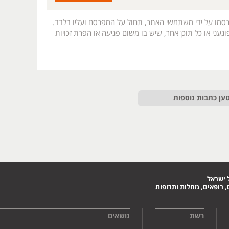
רסמו על ידי משתמשי האתר, תחול על המפרסם ועליו בלבד.
געני או כל תוכן אחר, שיש בו משום פגיעה או הפרת זכויות
ען כתבות נוספות
 ישראל
 רופאים, מחלות ותרופות
רשת
נושאים