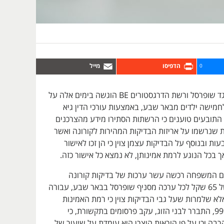
0
תובענה ייצוגית נגד שופרסל ורשת הדרגסטורים BE הוגשה בימים אלה על
ם לחמישה ילדים מבאר שבע, באמצעות עורכי הדין גיא
ן. התובעים טוענים כי הרשתות הסתירו מידע מהצרכנים
 שנרשמו על אריזות הבדיקות המהירות לקורונה ואשר
עות ובנוסף על הבדיקות עצמן צוין כי הן זכו לאישור
 בכל הנוגע לרמת אמינותן, לא נמצא כל אישור כזה.
ם המשפחה רכשה עשר ערכות של בדיקות קורונה
מהירות, בעלות של 65 שקל לכל ערכה מסניף שופרסל בבאר שבע, עבורה
אלא שלמרות שעל גבי הבדיקות צוין כי רמת האמינות
שלהן היא מעל 99%, התברר לבני הזוג, עקב פרסומים בתקשורת, כי
רבה וכי על פי הוראות היצרן היא עומדת על שיעור של