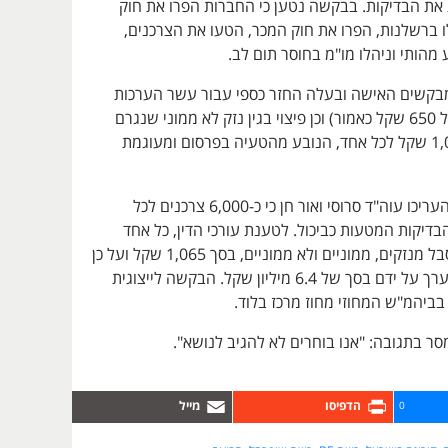
את הבדיקות. בבקשה נטען כי החברות הפרו את חוק
 ברשלנות, הפרו את חוק המכר, הטעו את הצרכנים,
מהותי וניהלו מו"מ בחוסר תום לב.
בקשים האישה ובעלה החזר כספי עבור עשר הערכות
שרכשו (בעלות של 650 שקל כאמור) וכן פיצוי בגין נזק לא ממוני שנגרם
להם בסך של 1,000 שקל לכל אחד, הנובע מהטעיה בפרסום ומעוגמת
בבקשה לייצוגית העריכו עוה"ד סרוסי ואור חן כי כ-6,000 צרכנים לכל
דיקות המטעות כביכול. לטענת עורכי הדין, כל אחד
מהצרכנים הללו סבל מנזקים, ממוניים ולא ממוניים, בסך 1,065 שקל ועל כן
הנזק הקבוצתי מוערך על ידם בסך של 6.4 מיליון שקל. הבקשה לייצוגית
בביהמ"ש המחוזי מחוז מרכז בלוד.
ר בתגובה: "אנו בוחרים לא להגיב לנושא".
0