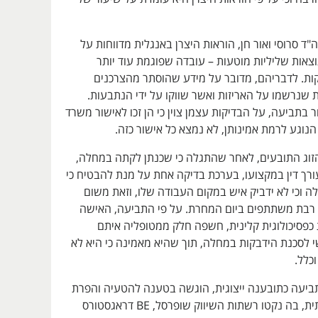
"ד סרוסי ואור חן, הוראות היצרן באנגלית מדווחות על
צאות שליליות מוטעות – עובדה שפוגמת עוד יותר
קות. לדבריהם, מדובר על מידע שהוסתר מהצרכנים
 שנרשמו על האריזות ואשר שווקו על ידי הנתבעות.
ר בתביעה, על הבדיקות עצמן צוין כי הן זכו לאישור משרד
הנוגע לרמת אמינותן, לא נמצא כל אישור כזה.
הזוג התובעים, לאחר שהתגלה כי שכנתן לקתה במחלה,
ך דין במקצועו, בערכת בדיקה אחת על מנת להבטיח כי
ה וכי לא ידביק איש במקום העבודה שלו, וזאת משום
 רבת משתתפים ביום המחרת. על פי התביעה, האישה
סיכולוגית קלינית, חשפה חלק ממטופליה איתם
י לסכנת הידבקות במחלה, תוך שהיא מאמינה כי היא לא
כלל.
יעה כתובענה ייצוגית, הוגשה בטענה להטעיה והפרת
דין רוחבית וקבוצתית, בה נקטו רשתות השיווק שופרסל, BE דראגסטורס