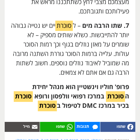
מעצמכם מצבי לחץ כשתתכננו מראש את
פעילותכם ותגובתכם.
7. שתו הרבה מים
– ל
סוכרת
יים יש נטייה גבוהה
יותר להתייבשות. כשלא שותים מספיק – לא
שומרים על מאזן נוזלים בגוף וכך רמות הסוכר
עולות. עלייה ברמות הסוכר גוררת השתנה מרובה
מה שמוביל לאיבוד נוזלים נוספים. חשוב לשתות
הרבה גם אם אתם לא צמאים.
פרופ' חוליו וינשטיין הוא מנהל יחידת
ה
סוכרת
במרכז רפואי וולפסון ורופא
סוכרת
בכיר במרכז
DMC
לטיפול ב
סוכרת
תגובות