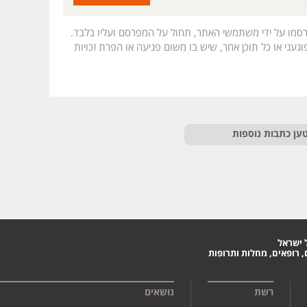
רסמו על ידי משתמשי האתר, תחול על המפרסם ועליו בלבד.
געני או כל תוכן אחר, שיש בו משום פגיעה או הפרת זכויות
ען כתבות נוספות
 ישראל
 רופאים, מחלות ותרופות
רשת
נושאים