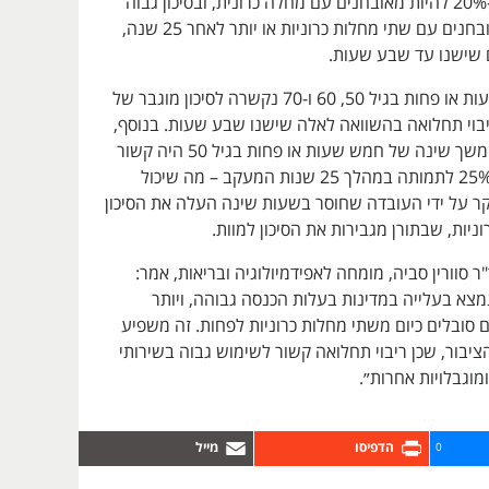
היו בסיכון גבוה ב-20% להיות מאובחנים עם מחלה כרונית, ובסיכון גבוה
ב-40% להיות מאובחנים עם שתי מחלות כרוניות או יותר לאחר 25 שנה,
 שישנו עד שבע שעות.
שינה של חמש שעות או פחות בגיל 50, 60 ו-70 נקשרה לסיכון מוגבר של
עד 40% לריבוי תחלואה בהשוואה לאלה שישנו שבע שעות. בנוסף,
החוקרים מצאו כי משך שינה של חמש שעות או פחות בגיל 50 היה קשור
לסיכון מוגבר של 25% לתמותה במהלך 25 שנות המעקב – מה שיכול
קר על ידי העובדה שחוסר בשעות שינה העלה את הסיכון
ניות, שבתורן מגבירות את הסיכון למוות.
 סוורין סביה, מומחה לאפידמיולוגיה ובריאות, אמר:
מצא בעלייה במדינות בעלות הכנסה גבוהה, ויותר
סובלים כיום משתי מחלות כרוניות לפחות. זה משפיע
ציבור, שכן ריבוי תחלואה קשור לשימוש גבוה בשירותי
מוגבלויות אחרות״.
0