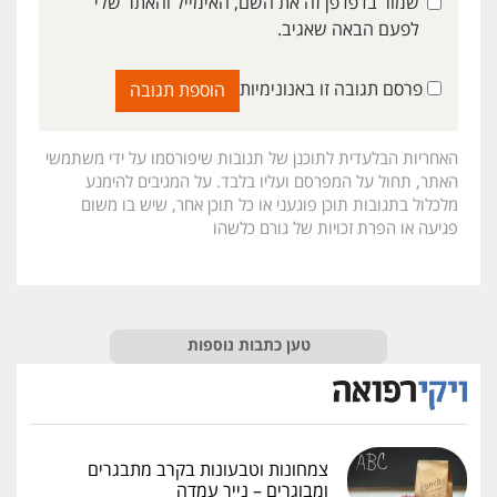
שמור בדפדפן זה את השם, האימייל והאתר שלי
לפעם הבאה שאגיב.
פרסם תגובה זו באנונימיות
האחריות הבלעדית לתוכנן של תגובות שיפורסמו על ידי משתמשי
האתר, תחול על המפרסם ועליו בלבד. על המגיבים להימנע
מלכלול בתגובות תוכן פוגעני או כל תוכן אחר, שיש בו משום
פגיעה או הפרת זכויות של גורם כלשהו
טען כתבות נוספות
צמחונות וטבעונות בקרב מתבגרים
ומבוגרים – נייר עמדה