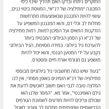
החוקרים ניתחו ובדקו האם תהליך שינוי כימי
המכונה ״מתילציה של דנ"א״, המווסת ביטוי גנים,
עשוי להיות המנגנון שבאמצעותו מתרחשות
מחלות לב וכלי דם, והוא המנגנון המשפיע על
הזדקנות התאים ועל הסיכון למוות. רמות מתילציה
של דנ"א הן הסמן הביולוגי המבטיח ביותר
להערכת גיל ביולוגי. במידה מסוימת, הגיל הביולוגי
נקבע על ידי המטען הגנטי, והוא יכול להיות
מושפע גם מגורמי אורח חיים ומסטרס.
"בעוד שיש כמה מחשבוני גיל ביולוגיים מבוססי
מתילציה של דנ"א הזמינים באופן מסחרי, אין לנו
המלצה טובה לגבי האם חשוב לאנשים לדעת את
גילם האפיגנטי", אמר מא. "המסר שלנו הוא
שכולם צריכים להיות מודעים לשמונת הגורמים
הבריאותיים שמפחיתים מחלות לב ושבץ: לאכול