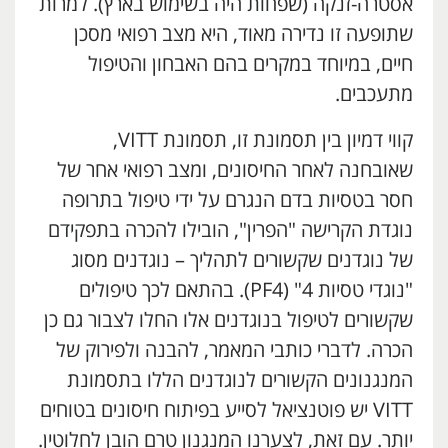
אסטרה-זנקה (שפחות היה בשימוש בארץ). למרות
שתופעה זו נדירה מאוד, היא מצב רפואי מסכן
חיים, במיוחד במקרים בהם האבחון והטיפול
מתעכבים.
קווי דמיון בין תסמונת זו, תסמונת VITT,
שאובחנה לאחר החיסונים, ומצב רפואי אחר של
חסר בטסיות בדם הנגרם על ידי טיפול בתרופה
נוגדת הקרישה "הפרין", הובילו להכרה בתפקידם
של נוגדנים שקשורים לתהליך – נוגדנים מסוג
"נוגדי טסיות 4" (PF4). בהתאם לכך טיפולים
שקשורים לטיפול בנוגדנים אלו החלו לצבור גם כן
הכרה. לדברי כותבי המאמר, להבנה ולפירוק של
המנגנונים הקשורים לנוגדנים הללו בתסמונת
VITT יש פוטנציאל לסייע בפיתוח חיסונים בטוחים
יותר. עם זאת, לצערנו המנגנון טרם הובן לחלוטין.