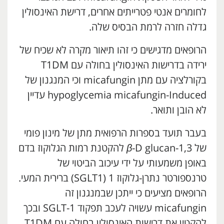
לחומרים אנטי פטרייתים אחרים, דרישת האינסולין
גדלה חזרה לרמת הבסיס שלה.
הרופאים מדגישים כי זהו תיאור מקרה לא שכיח של
ירידה בדרישות האינסולין בחולה עם T1DM
בקורלציה עם מתן micafungin וכי המנגנון של
hypoglycemia micafungin-Induced עדיין
לא הובן ותואר.
בעבר תועד בספרות הרפואית מתן של מינון פומי
של 1,3-
β
-D glucan להקטנת רמות הגלוקוז בדם
באופן משמעותי על ידי עיכוב הביטוי של
טרנספורטר נתרן-גלוקוז 1 (SGLT1) ברירית המעי.
הרופאים מציעים כי ייתכן שבמנגנון זה
micafungin עשויה לעכב תפקוד SGLT-1 ובכך
להקטין את דרישות האינסולין בחולה עם T1DM.