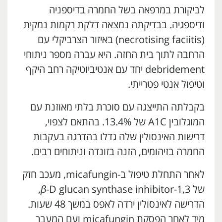
לביקורת במרפאה בשל החמרה בדיספניה
ודיספגיה. בבדיקתה נמצאה דלקת רקמות נמקית
(necrotising faciitis) באיזור הצרביקלי עם
הרחבה לתוך בית החזה. היא עברה מספר ניתוחי
debridement יחד עם אנטיביוטיקה רחב היקף
וטיפול אנטי פטרייתי.
בקבלתה התייצגה עם סוכרת בלתי מאוזנת עם
המוגלובין A1C של 13.4%. בהתאם לצפוי,
דרישות האינסולין שלה גדלו בהדרגה בעקבות
החמרה בזיהומים, הזנה בזונדה וניתוחים רבים.
לאחר התחלת טיפול ב-micafungin, מעכב חזק
של 1,3-
β
-D glucan synthase inhibitor,
הדרישה לאינסולין ירדה לאפס במשך 48 שעות.
מיד לאחר הפסקת micafungin ועם המעבר