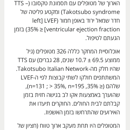
הארוך של מטופלים עם תסמונת טקסובו (TTS –
Takotsubo syndrome) ומקטע פליטה של
חדר שמאל ירוד באופן חמור (LVEF
י
[left
ventricular ejection fraction]
י
≤ 35%) בזמן
הגעתם לטיפול.
אוכלוסיית המחקר כללה 326 מטופלים (גיל
ממוצע 69.5 ± 10.7 שנים, 28 גברים) עם TTS
שהיו חלק מה-Takotsubo Italian Network.
המשתתפים חולקו לשתי קבוצות לפי ה-LVEF
שלהם (≤ 35%, n=131 ; > 35%, n=195),
שהוערך באמצעות אקו לב בגישה חזית בזמן
קבלתם לבית החולים. החוקרים תיעדו את
האירועים שהתרחשו בזמן האשפוז.
המטופלים היו תחת מעקב ארוך טווח (חציון של