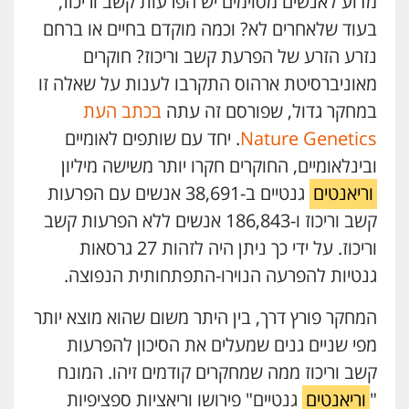
מדוע לאנשים מסוימים יש הפרעות קשב וריכוז,
בעוד שלאחרים לא? וכמה מוקדם בחיים או ברחם
נזרע הזרע של הפרעת קשב וריכוז? חוקרים
מאוניברסיטת ארהוס התקרבו לענות על שאלה זו
במחקר גדול, שפורסם זה עתה
בכתב העת
Nature Genetics
. יחד עם שותפים לאומיים
ובינלאומיים, החוקרים חקרו יותר משישה מיליון
וריאנטים
גנטיים ב-38,691 אנשים עם הפרעות
קשב וריכוז ו-186,843 אנשים ללא הפרעות קשב
וריכוז. על ידי כך ניתן היה לזהות 27 גרסאות
גנטיות להפרעה הנוירו-התפתחותית הנפוצה.
המחקר פורץ דרך, בין היתר משום שהוא מוצא יותר
מפי שניים גנים שמעלים את הסיכון להפרעות
קשב וריכוז ממה שמחקרים קודמים זיהו. המונח
"
וריאנטים
גנטיים" פירושו וריאציות ספציפיות