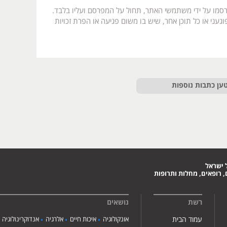
רסמו על ידי משתמשי האתר, תחול על המפרסם ועליו בלבד.
געני או כל תוכן אחר, שיש בו משום פגיעה או הפרת זכויות
ען כתבות נוספות
 ישראל
 רופאים, מחלות ותרופות
רשת
נושאים
עמוד הבית
אונקולוגיה
איכות חיים
אלרגיה
אנדוקרינולוגיה