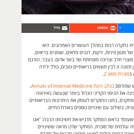
0
נית נחקרה רבות במהלך העשורים האחרונים. היא
ל מגוון פירות, ירקות, דגנים מלאים, שומנים בריאים,
מוצרי חלב וצריכה מופחתת של בשר אדום. בעבר, הודגם
זונה זו לבין תוצאים בריאותיים טובים, כולל ירידה
 ב
סוכרת מסוג 2
.
 שפורסם
בכתב העת Annals of Internal Medicine
,
גה את הניסוי הקליני הגדול ביותר שנעשה באירופה
מחקרם, בחנו החוקרים לעומק את היתרונות הבריאותיים
נית, בשילוב עם שינויים נוספים באורח החיים.
 שעומד בראש המחקר מדגיש את חשיבותו הרבה: "אנו
פה עולמית של סוכרת. המחקר שלנו מראה ששינויים
אורח החיים יכולים למנוע מיליוני מקרים של סוכרת