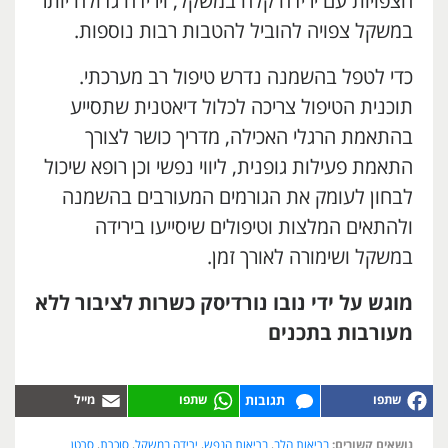
הצפויות עם ירידה קלה במשקל, וירידה גדולה יותר
במשקל צפויה להוביל להטבות רבות נוספות.
כדי לטפל בהשמנה נדרש טיפול רב מערכתי.
תוכנית הטיפול צריכה לכלול דיאטנית שתסייע
בהתאמת הרגלי האכילה, מדריך כושר לצורך
התאמת פעילות גופנית, ליווי נפשי וכן רופא שיכול
לבחון לעומק את הגורמים המעורבים בהשמנה
ולהתאים המלצות וטיפולים שיסייעו בירידה
במשקל ושימורה לאורך זמן.
מוגש על ידי נובו נורדיסק כשרות לציבור ללא
מעורבות בתכנים
תגובות
נושאים קשורים:
בריאות הלב
,
בריאות הנפש
,
ירידה במשקל
,
סוכרת
,
סרטן