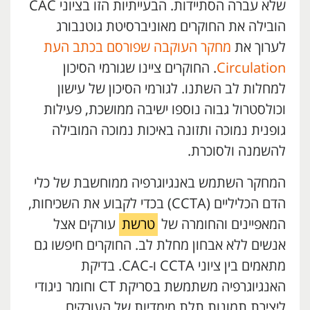
שלא עברה הסתיידות. הבעייתיות הזו בציוני CAC
הובילה את החוקרים מאוניברסיטת גוטנבורג
לערוך את
מחקר העוקבה שפורסם בכתב העת
Circulation
. החוקרים ציינו שגורמי הסיכון
למחלות לב השתנו. לגורמי הסיכון של עישון
וכולסטרול גבוה נוספו ישיבה ממושכת, פעילות
גופנית נמוכה ותזונה באיכות נמוכה המובילה
להשמנה ולסוכרת.
המחקר השתמש באנגיוגרפיה ממוחשבת של כלי
הדם הכליליים (CCTA) בכדי לקבוע את השכיחות,
המאפיינים והחומרה של
טרשת
עורקים אצל
אנשים ללא אבחון מחלת לב. החוקרים חיפשו גם
מתאמים בין ציוני CCTA ו-CAC. בדיקת
האנגיוגרפיה משתמשת בסריקת CT וחומר ניגודי
ליצירת תמונות תלת מימדיות של העורקים