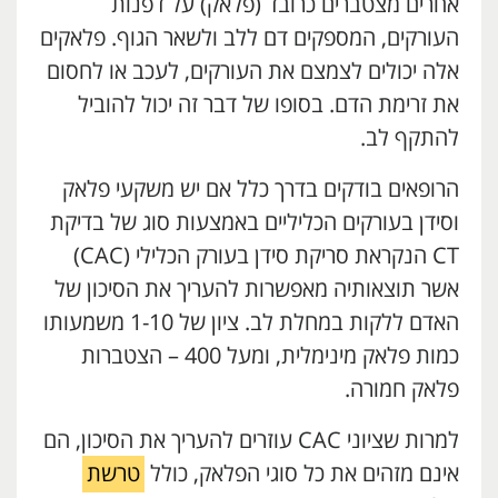
אחרים מצטברים כרובד (פלאק) על דפנות
העורקים, המספקים דם ללב ולשאר הגוף. פלאקים
אלה יכולים לצמצם את העורקים, לעכב או לחסום
את זרימת הדם. בסופו של דבר זה יכול להוביל
להתקף לב.
הרופאים בודקים בדרך כלל אם יש משקעי פלאק
וסידן בעורקים הכליליים באמצעות סוג של בדיקת
CT הנקראת סריקת סידן בעורק הכלילי (CAC)
אשר תוצאותיה מאפשרות להעריך את הסיכון של
האדם ללקות במחלת לב. ציון של 1-10 משמעותו
כמות פלאק מינימלית, ומעל 400 – הצטברות
פלאק חמורה.
למרות שציוני CAC עוזרים להעריך את הסיכון, הם
אינם מזהים את כל סוגי הפלאק, כולל
טרשת