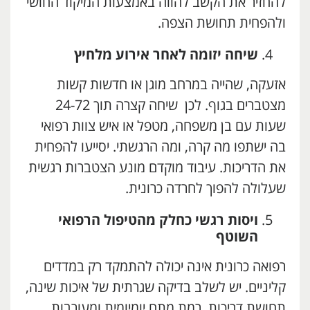
להחזיר את הקשב להווה באמצעות המיקוד החושי
ולהפחית תחושת הצפה.
שיחה יזומה לאחר אירוע מלחיץ
אזעקה, שהייה במרחב מוגן או חדשות קשות
מצטברים בגוף. לכן שיחה קצרה תוך 24-72
שעות עם בן משפחה, מטפל או איש צוות רפואי
בה ישתפו מה קרה, ומה הרגשתי. יסייעו להפחית
את הדריכות. עיבוד מוקדם מונע הצטברות רגשית
שעלולה להפוך לחרדה כרונית.
ויסות רגשי כחלק מהטיפול הרפואי
השוטף
רפואה כרונית אינה יכולה להתמקד רק במדדים
קליניים. יש לשלב בדיקה שגרתית של איכות שינה,
תחושת דריכות, רמת מתח יומיומית ומעורבות