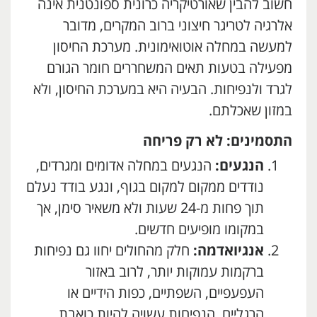
חשוב להבין שאורטיקריה כרונית ספונטנית אינה
אלרגיה לטריגר חיצוני ברוב המקרים, מדובר
למעשה במחלה אוטואימונית. מערכת החיסון
מפעילה בטעות תאים המשחררים חומר הגורם
לגרד ולנפיחות. הבעיה היא במערכת החיסון, ולא
במזון שאכלתם.
התסמינים: לא רק פריחה
הנגעים:
הנגעים במחלה אדומים ומגרדים,
נודדים ממקום למקום בגוף, ונגע בודד נעלם
תוך פחות מ-24 שעות ולא משאיר סימן, אך
במקומו מופיעים חדשים.
אנגיואדמה:
חלק מהחולים יחוו גם נפיחות
ברקמות עמוקות יותר, לרוב באזור
העפעפיים, השפתיים, כפות הידיים או
הרגליים. הנפיחות עשויה להיות כואבת