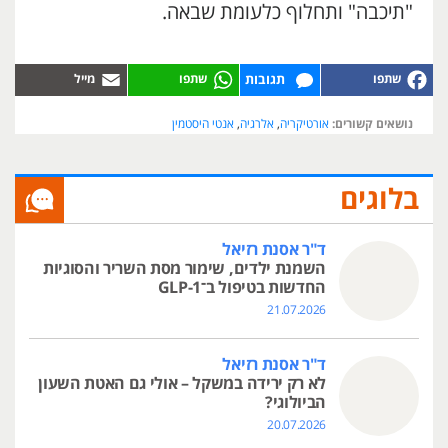
"תיכבה" ותחלוף כלעומת שבאה.
תגובות
נושאים קשורים:
אורטיקריה
,
אלרגיה
,
אנטי היסטמין
בלוגים
ד"ר אסנת רזיאל
השמנת ילדים, שימור מסת השריר והסוגיות
החדשות בטיפול ב־GLP-1
21.07.2026
ד"ר אסנת רזיאל
לא רק ירידה במשקל – אולי גם האטת השעון
הביולוגי?
20.07.2026