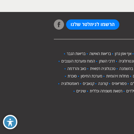
הרשמו לניוזלטר שלנו
אף אוזן גרון
בריאות האישה
בריאות הגבר
טרולוגיה
דרכי השתן
המוח ומערכת העצבים
 בהשמנה
טכנולוגיה רפואית
כאב והרדמה
מחלות זיהומיות
מערכת החיסון
סוכרת
ם
פסוריאזיס
קורונה
קנאביס
ראומטולוגיה
לדים
רפואת משפחה וכללית
שיניים