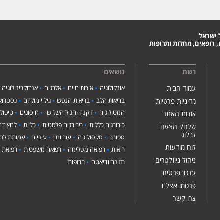
 ישראל
 רופאים, מחלות ותרופות
רשת
נושאים
עמוד הבית
אונקולוגיה
איכות חיים
אלרגיה
אנדוקרינולוגיה
בריאות הלב
בריאות הנפש
גילוי מוקדם
גסטרואנ
מדיניות פרטיות
המטולוגיה
זיקנה והגיל השלישי
חיסונים
טיפול
אודות האתר
כירורגיה כללית
כירורגיה פלסטית
כליות
לחץ דם
שלח/י הצעה
לבלוג
ספורט
סקסולוגיה
עור ומין
עיניים
עמותת לכ"
לוח מודעות
ריאות
רפואה משלימה
רפואה משפטית
רפואת י
ניהול ניוזלטרים
תזונה ודיאטה
תרופות
עדכון פרטים
פרסמו אצלנו
צרו קשר