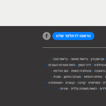
הרשמו לניוזלטר שלנו
אף אוזן גרון
בריאות האישה
בריאות הגבר
טרולוגיה
דרכי השתן
המוח ומערכת העצבים
 בהשמנה
טכנולוגיה רפואית
כאב והרדמה
מחלות זיהומיות
מערכת החיסון
סוכרת
ם
פסוריאזיס
קורונה
קנאביס
ראומטולוגיה
לדים
רפואת משפחה וכללית
שיניים