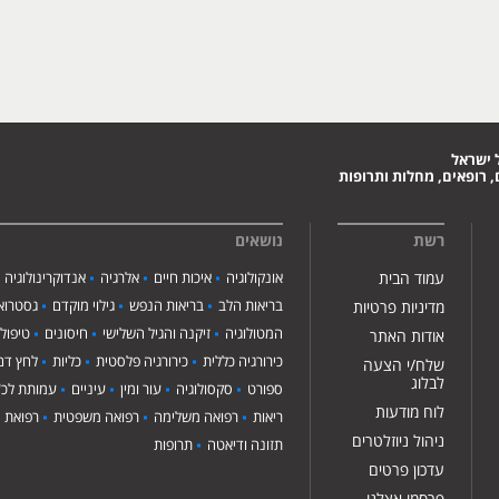
 ישראל
 רופאים, מחלות ותרופות
רשת
נושאים
עמוד הבית
אונקולוגיה
איכות חיים
אלרגיה
אנדוקרינולוגיה
בריאות הלב
בריאות הנפש
גילוי מוקדם
גסטרואנ
מדיניות פרטיות
המטולוגיה
זיקנה והגיל השלישי
חיסונים
טיפול
אודות האתר
כירורגיה כללית
כירורגיה פלסטית
כליות
לחץ דם
שלח/י הצעה
לבלוג
ספורט
סקסולוגיה
עור ומין
עיניים
עמותת לכ"
לוח מודעות
ריאות
רפואה משלימה
רפואה משפטית
רפואת י
ניהול ניוזלטרים
תזונה ודיאטה
תרופות
עדכון פרטים