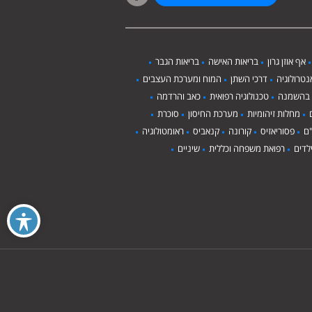
אף אוזן גרון
בריאות האישה
בריאות הגבר
טרולוגיה
דרכי השתן
המוח ומערכת העצבים
 בהשמנה
טכנולוגיה רפואית
כאב והרדמה
מחלות זיהומיות
מערכת החיסון
סוכרת
ם
פסוריאזיס
קורונה
קנאביס
ראומטולוגיה
לדים
רפואת משפחה וכללית
שיניים