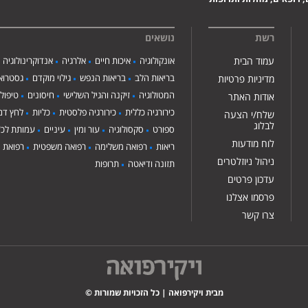
רשת
נושאים
עמוד הבית
אונקולוגיה
איכות חיים
אלרגיה
אנדוקרינולוגיה
בריאות הלב
בריאות הנפש
גילוי מוקדם
גסטרואנ
מדיניות פרטיות
המטולוגיה
זיקנה והגיל השלישי
חיסונים
טיפול
אודות האתר
כירורגיה כללית
כירורגיה פלסטית
כליות
לחץ דם
שלח/י הצעה
לבלוג
ספורט
סקסולוגיה
עור ומין
עיניים
עמותת לכ"
לוח מודעות
ריאות
רפואה משלימה
רפואה משפטית
רפואת י
ניהול ניוזלטרים
תזונה ודיאטה
תרופות
עדכון פרטים
פרסמו אצלנו
צרו קשר
מבית ויקירפואה | כל הזכויות שמורות ©