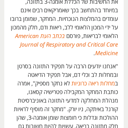
את החשיבות של הכללת אומגה-3 בתזונה,
במיוחד בהתחשב בכך שאמריקאים רבים אינם
עומדים בהמלצות הנוכחיות. המחקר, שמומן ברובו
על ידי המכון הלאומי ללב, ריאות ודם, חלק מהמכון
הלאומי לבריאות, פורסם
בכתב העת American
Journal of Respiratory and Critical Care
.
Medicine
"אנחנו יודעים הרבה על תפקיד התזונה בסרטן
ובמחלות לב וכלי דם, אבל תפקיד הדיאטה
ב
מחלות ריאה כרוניות
לא נחקר מספיק", אמרה
כותבת המחקר המקבילה פטרישיה קסאנו,
מנהלת המחלקה למדעי התזונה באוניברסיטת
קורנל באיתקה, ניו יורק. "מחקר זה מוסיף לראיות
ההולכות וגדלות כי חומצות שומן אומגה-3, שהן
חלק מתזונה בריאה, עשויות להיות חשובות גם