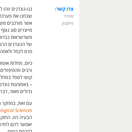
צרו קשר:
שבחנו את מערכת ה
אימייל
אשר מורכבים משת
פייסבוק
מייצרים סוג נוסף
משרשראות כבדות.
של הנוגדנים הרגי
פרט לגמל ולאמה.
כיום, מחלות אוטו
ורבים מהטיפולים 
קושי לטפל במחלו
– באמצעות נוגדנ
גדולים מאוד, דב
עם זאת, במחקר 
ogical Sciences
הבעיה הזו. החוק
יאפשר להם לחדור
לרקמת המוח.