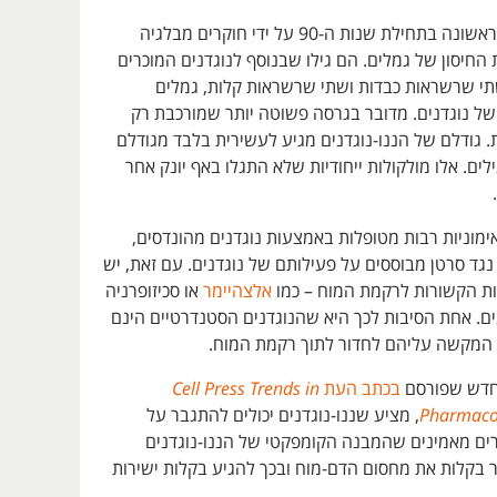
ננו-נוגדנים זוהו לראשונה בתחילת שנות ה-90 על ידי חוקרים מבלגיה
חיסון של גמלים. הם גילו שבנוסף לנוגדנים המוכרים
י שרשראות כבדות ושתי שרשראות קלות, גמלים
 של נוגדנים. מדובר בגרסה פשוטה יותר שמורכבת רק
 גודלם של הננו-נוגדנים מגיע לעשירית בלבד מגודלם
לים. אלו מולקולות ייחודיות שלא התגלו באף יונק אחר
אימוניות רבות מטופלות באמצעות נוגדנים מהונדסים,
נגד סרטן מבוססים על פעילותם של נוגדנים. עם זאת, יש
ת הקשורות לרקמת המוח – כמו
אלצהיימר
או סכיזופרניה
ים. אחת הסיבות לכך היא שהנוגדנים הסטנדרטיים הינם
ר המקשה עליהם לחדור לתוך רקמת המוח.
חדש שפורסם
בכתב העת
Cell Press Trends in
Pharmacol
, מציע שננו-נוגדנים יכולים להתגבר על
רים מאמינים שהמבנה הקומפקטי של הננו-נוגדנים
 בקלות את מחסום הדם-מוח ובכך להגיע בקלות ישירות