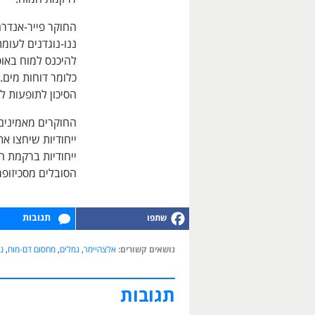
החוקר פייר-אנדר
ננו-נוגדנים לעומ
להיכנס למוח באופן
כלומר דוחות מים.
הסיכון לתופעות לוו
החוקרים מאמינים 
ייחודיות שיחצו א
ייחודיות ברקמת ה
הסובלים מסכיזופ
תגובות
נושאים קשורים:
אלצהיימר
,
גמלים
,
מחסום דם-מוח
,
נ
תגובות