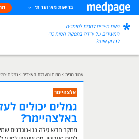
מח
בריאות מא׳ ועד ת׳
האם חייבים לחכות לסימנים
המעידים על ירידה בתפקוד המוח כדי
לבדוק אותו?
עמוד הבית
>
המוח ומערכת העצבים
>
גמלים יכול
אלצהיימר
גמלים יכולים לעז
באלצהיימר?
מחקר חדש גילה ננו-נוגדנים שמק
למוח האנושי, מה שעשוי לסייע לנ