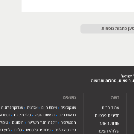
ען כתבות נוספות
 ישראל
 רופאים, מחלות ותרופות
רשת
נושאים
עמוד הבית
אונקולוגיה
איכות חיים
אלרגיה
אנדוקרינולוגיה
בריאות הלב
בריאות הנפש
גילוי מוקדם
גסטרואנ
מדיניות פרטיות
המטולוגיה
זיקנה והגיל השלישי
חיסונים
טיפול
אודות האתר
כירורגיה כללית
כירורגיה פלסטית
כליות
לחץ דם
שלח/י הצעה