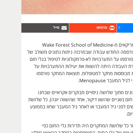
0
קבוצת חוקרים אמריקאים מ-Wake Forest School of Medicine
פרסמה החודש עבודה שבמרכזה ניתוח נתונים משולב של
ורסמו על התערבויות לא-פרמקולוגיות לטיפול בגלי חום
ת העבודה היתה להשוות את יעילות ההתערבויות על
מבוססות מחקר למטופלות. תוצאות המחקר פורסמו
 המעבר Menopause.
נים מתוך שלושה ניסויים מבוקרים אקראיים שבחנו
 חום (שניים שהשוו דיקור, אחד שהשווה יוגה). כל שלושת
שים לפני גיל המעבר או לאחר גיל המעבר שחוו בממוצע
ום.
ר כל שלושת המחקרים היה תדירות גלי החום כפי
מן יומי של גלי החום. המשתתפות במחקר הראשון חולקו