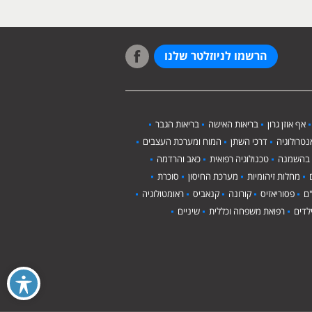
הרשמו לניוזלטר שלנו
אף אוזן גרון
בריאות האישה
בריאות הגבר
טרולוגיה
דרכי השתן
המוח ומערכת העצבים
 בהשמנה
טכנולוגיה רפואית
כאב והרדמה
מחלות זיהומיות
מערכת החיסון
סוכרת
ם
פסוריאזיס
קורונה
קנאביס
ראומטולוגיה
לדים
רפואת משפחה וכללית
שיניים