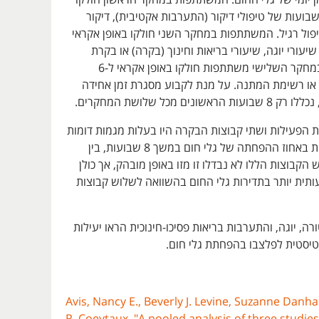
אופן אקראי ל-8 שבועות של טיפולי דיקור (התערבות אקטיבית), דיקור
יפול רגיל. המשתתפות במחקר השני חולקו באופן אקראי
ל שיעורי יוגה, שיעורי בריאות וחינוך (בקרה) או בקרת
רשימת המתנה. במחקר השלישי משתתפות חולקו באופן אקראי ל-6
 או רשימת המתנה. על מנת לקבוע מסגרת זמן אחידה
ונים מכל שלושת המחקרים.
 הפעילות ושתי קבוצות הבקרה היו בעלות מגמות דומות
מבחינה סטטיסטית באחוז ההפחתה של גלי חום במשך 8 שבועות, בין
40%. חמש הקבוצות הללו לא נבדלו זו מזו באופן מובהק, אך כולן
ותית יותר בתדירות גלי החום בהשוואה לשלוש קבוצות
רה, יוגה, והתערבות בריאות פסיכו-חינוכית הראו יעילות
יסטית לפלצבו בהפחתת גלי חום.
Avis, Nancy E., Beverly J. Levine, Suzanne Dan
R. Coeytaux. "A pooled analysis of three studies