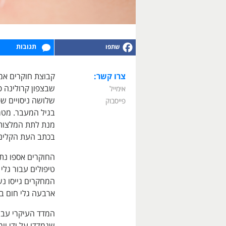
תגובות
צרו קשר:
שבצפון קרולינה 
אימייל
שלושה ניסויים שפ
פייסבוק
בגיל המעבר. מטר
מנת לתת המלצות 
בכתב העת הקליני לגיל
החוקרים אספו נתו
טיפולים עבור גלי
המחקרים גייסו נ
ארבעה גלי חום בי
המדד העיקרי עבו
שנמדדו על ידי יו