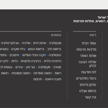
 ישראל
 רופאים, מחלות ותרופות
רשת
נושאים
עמוד הבית
אונקולוגיה
איכות חיים
אלרגיה
אנדוקרינולוגיה
בריאות הלב
בריאות הנפש
גילוי מוקדם
גסטרואנ
מדיניות פרטיות
המטולוגיה
זיקנה והגיל השלישי
חיסונים
טיפול
אודות האתר
כירורגיה כללית
כירורגיה פלסטית
כליות
לחץ דם
שלח/י הצעה
לבלוג
ספורט
סקסולוגיה
עור ומין
עיניים
עמותת לכ"
לוח מודעות
ריאות
רפואה משלימה
רפואה משפטית
רפואת י
ניהול ניוזלטרים
תזונה ודיאטה
תרופות
עדכון פרטים
פרסמו אצלנו
צרו קשר