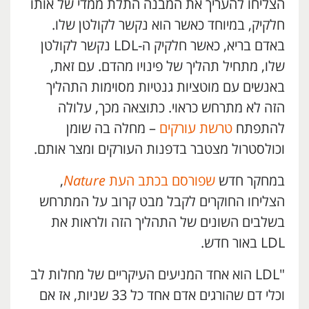
הצליחו להעריך את המבנה התלת ממדי של אותו
חלקיק, במיוחד כאשר הוא נקשר לקולטן שלו.
באדם בריא, כאשר חלקיק ה-LDL נקשר לקולטן
שלו, מתחיל תהליך של פינויו מהדם. עם זאת,
באנשים עם מוטציות גנטיות מסוימות התהליך
הזה לא מתרחש כראוי. כתוצאה מכך, עלולה
להתפתח
טרשת עורקים
– מחלה בה שומן
וכולסטרול מצטבר בדפנות העורקים ומצר אותם.
במחקר חדש
שפורסם בכתב העת
Nature
,
הצליחו החוקרים לקבל מבט קרוב על המתרחש
בשלבים השונים של התהליך הזה ולראות את
LDL באור חדש.
"LDL הוא אחד המניעים העיקריים של מחלות לב
וכלי דם שהורגים אדם אחד כל 33 שניות, אז אם